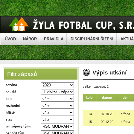
ÚVOD
NÁBOR
PRAVIDLA
DISCIPLINÁRNÍ ŘÍZENÍ
AKTUÁ
Výpis utkání
Filtr zápasů
sezóna
celkem zápasů: 2
soutěž
kolo
datum
den
kolo
rozhodčí
hřiště
14
07.10.20
středa
stav
15
09.12.20
středa
jen zápasy týmu
označit tým