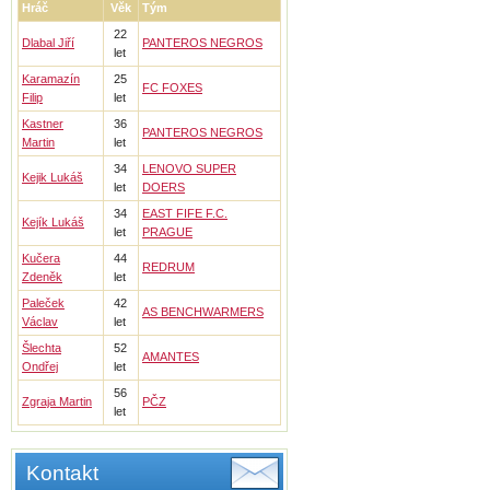
Hráč
Věk
Tým
22
Dlabal Jiří
PANTEROS NEGROS
let
Karamazín
25
FC FOXES
Filip
let
Kastner
36
PANTEROS NEGROS
Martin
let
34
LENOVO SUPER
Kejik Lukáš
let
DOERS
34
EAST FIFE F.C.
Kejík Lukáš
let
PRAGUE
Kučera
44
REDRUM
Zdeněk
let
Paleček
42
AS BENCHWARMERS
Václav
let
Šlechta
52
AMANTES
Ondřej
let
56
Zgraja Martin
PČZ
let
Kontakt