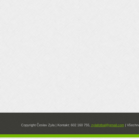
Copyright Česlav Zyla | Kontakt: 602 160 755,
zylafotbal@gmail.com
| Všechna