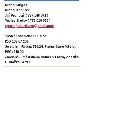
Michal Mirgos
Michal Kocurek
Jiří Pechouš ( 777 148 871 )
Václav Sladký ( 775 026 558 )
sportujemezdrave@gmail.com
společnost NanoXXL s.r.o.
IČO 107 57 201
Se sídlem Rybná 716/24, Praha, Staré Město,
PSČ: 110 00
Zapsaná u Městského soudu v Praze, v oddíle
C, vložka 347908