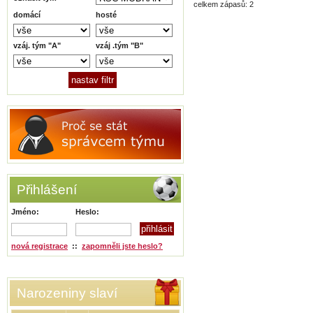
celkem zápasů: 2
domácí
hosté
vzáj. tým "A"
vzáj .tým "B"
Přihlášení
Jméno:
Heslo:
nová registrace
::
zapomněli jste heslo?
Narozeniny slaví