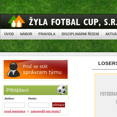
ÚVOD
NÁBOR
PRAVIDLA
DISCIPLINÁRNÍ ŘÍZENÍ
AKTUÁ
LOSER
Přihlášení
Jméno:
Heslo:
nová registrace
::
zapomněli jste heslo?