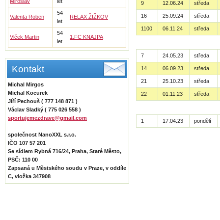
Miroslav
let
9
12.06.24
středa
54
16
25.09.24
středa
Valenta Roben
RELAX ŽIŽKOV
let
1100
06.11.24
středa
54
Vlček Martin
1.FC KNAJPA
let
7
24.05.23
středa
Kontakt
14
06.09.23
středa
21
25.10.23
středa
Michal Mirgos
Michal Kocurek
22
01.11.23
středa
Jiří Pechouš ( 777 148 871 )
Václav Sladký ( 775 026 558 )
sportujemezdrave@gmail.com
1
17.04.23
pondělí
společnost NanoXXL s.r.o.
IČO 107 57 201
Se sídlem Rybná 716/24, Praha, Staré Město,
PSČ: 110 00
Zapsaná u Městského soudu v Praze, v oddíle
C, vložka 347908