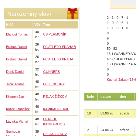
Narozeniny slaví
2 - 1 - 0 - 7 - 1
1 - 0 - 0 - 6 - 1
Hráč
Věk
Tým
1 - 1 - 0 - 1 - 0
40
9.
Blahout Tomáš
CS PERMONÍK
let
9
0
26
Brabec Daniel
FC ATLETO PRAHA B
50 : 83
let
16:1 (WANNER ADA
26
4:8 (KULATEEMO)
Brabec Daniel
FC ATLETO PRAHA
let
16:1 (WANNER ADA
32
0
Denk Daniel
GUNNERS
let
0
Kuchař Jakub (13+
48
Juřík Tomáš
FC KEBOURY
let
40
Křemen Jan
RELAX ŽIŽKOV
kolo
datum
den
let
46
Kurec František
KAMIKADZE XXL
let
10
03.06.26
středa
48
PRAGUE
Lávička Michal
let
KANGAROOS
2
24.04.24
středa
Suchopár
39
RELAX ŽIŽKOV