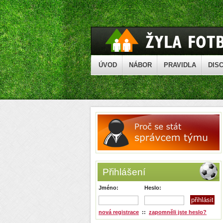
ÚVOD
NÁBOR
PRAVIDLA
DISC
Přihlášení
Jméno:
Heslo:
nová registrace
::
zapomněli jste heslo?