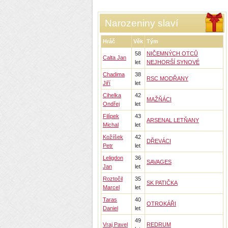
Narozeniny slaví
Hráč
Věk
Tým
58
NIČEMNÝCH OTCŮ
Calta Jan
let
NEJHORŠÍ SYNOVÉ
Chadima
38
RSC MODŘANY
Jiří
let
Cihelka
42
MAŽŇÁCI
Ondřej
let
Filípek
43
ARSENAL LETŇANY
Michal
let
Kožíšek
42
DŘEVÁCI
Petr
let
Leligdon
36
SAVAGES
Jan
let
Roztočil
35
SK PATIČKA
Marcel
let
Taras
40
OTROKÁŘI
Daniel
let
49
Vraj Pavel
REDRUM