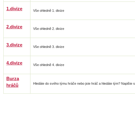
1.divize
Vše ohledně 1. divize
2.divize
Vše ohledně 2. divize
3.divize
Vše ohledně 3. divize
4.divize
Vše ohledně 4. divize
Burza
Hledáte do svého týmu hráče nebo jste hráč a hledáte tým? Napište si 
hráčů