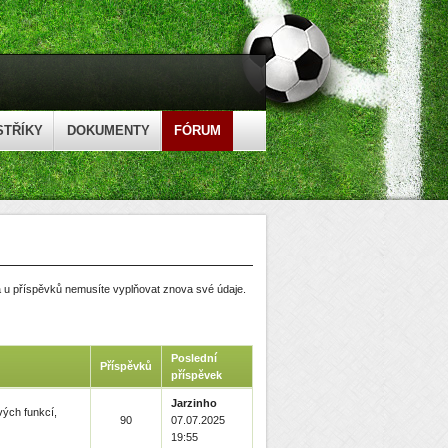
STŘÍKY
DOKUMENTY
FÓRUM
 a u příspěvků nemusíte vyplňovat znova své údaje.
Poslední
Příspěvků
příspěvek
Jarzinho
vých funkcí,
90
07.07.2025
19:55