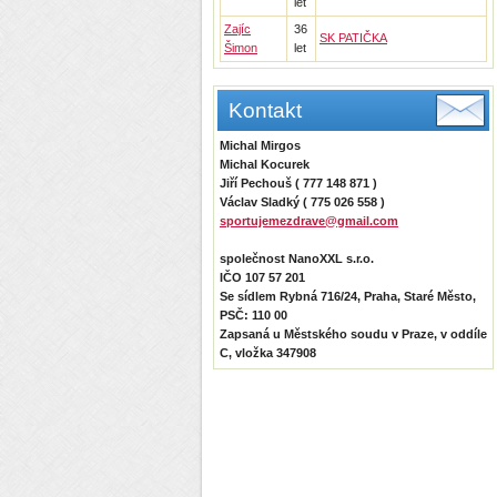
let
Zajíc
36
SK PATIČKA
Šimon
let
Kontakt
Michal Mirgos
Michal Kocurek
Jiří Pechouš ( 777 148 871 )
Václav Sladký ( 775 026 558 )
sportujemezdrave@gmail.com
společnost NanoXXL s.r.o.
IČO 107 57 201
Se sídlem Rybná 716/24, Praha, Staré Město,
PSČ: 110 00
Zapsaná u Městského soudu v Praze, v oddíle
C, vložka 347908