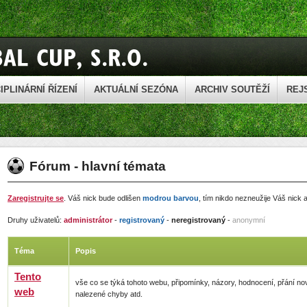
IPLINÁRNÍ ŘÍZENÍ
AKTUÁLNÍ SEZÓNA
ARCHIV SOUTĚŽÍ
REJ
Fórum - hlavní témata
Zaregistrujte se
. Váš nick bude odlišen
modrou barvou
, tím nikdo nezneužije Váš nick
Druhy uživatelů:
administrátor
-
registrovaný
-
neregistrovaný
-
anonymní
Téma
Popis
Tento
vše co se týká tohoto webu, připomínky, názory, hodnocení, přání no
web
nalezené chyby atd.