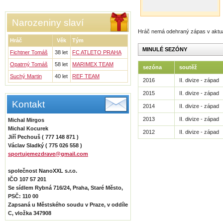
Narozeniny slaví
Hráč nemá odehraný zápas v aktu
Hráč
Věk
Tým
MINULÉ SEZÓNY
Fichtner Tomáš
38 let
FC ATLETO PRAHA
Opatrný Tomáš
58 let
MARIMEX TEAM
sezóna
soutěž
Suchý Martin
40 let
REF TEAM
2016
II. divize - západ
2015
II. divize - západ
Kontakt
2014
II. divize - západ
2013
II. divize - západ
Michal Mirgos
Michal Kocurek
2012
II. divize - západ
Jiří Pechouš ( 777 148 871 )
Václav Sladký ( 775 026 558 )
sportujemezdrave@gmail.com
společnost NanoXXL s.r.o.
IČO 107 57 201
Se sídlem Rybná 716/24, Praha, Staré Město,
PSČ: 110 00
Zapsaná u Městského soudu v Praze, v oddíle
C, vložka 347908