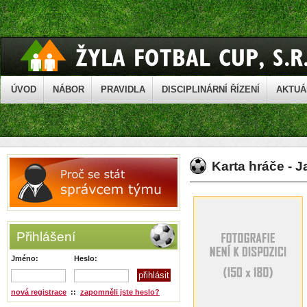
ÚVOD
NÁBOR
PRAVIDLA
DISCIPLINÁRNÍ ŘÍZENÍ
AKTUÁ
Karta hráče - J
Přihlášení
Jméno:
Heslo:
nová registrace
::
zapomněli jste heslo?