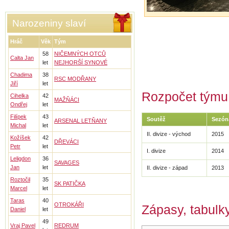
Narozeniny slaví
Hráč
Věk
Tým
58
NIČEMNÝCH OTCŮ
Calta Jan
let
NEJHORŠÍ SYNOVÉ
Chadima
38
RSC MODŘANY
Jiří
let
Rozpočet týmu 
Cihelka
42
MAŽŇÁCI
Ondřej
let
Filípek
43
Soutěž
Sezón
ARSENAL LETŇANY
Michal
let
II. divize - východ
2015
Kožíšek
42
DŘEVÁCI
Petr
let
I. divize
2014
Leligdon
36
SAVAGES
Jan
let
II. divize - západ
2013
Roztočil
35
SK PATIČKA
Marcel
let
Taras
40
OTROKÁŘI
Zápasy, tabulky
Daniel
let
49
Vraj Pavel
REDRUM