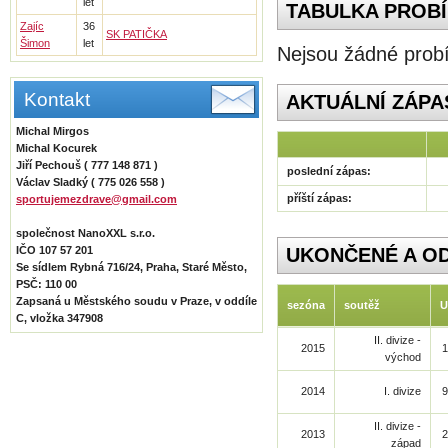
let
TABULKA PROBÍ
Zajíc
36
SK PATIČKA
Šimon
let
Nejsou žádné probí
Kontakt
AKTUÁLNÍ ZÁPA
Michal Mirgos
Michal Kocurek
Jiří Pechouš ( 777 148 871 )
poslední zápas:
Václav Sladký ( 775 026 558 )
příští zápas:
sportujemezdrave@gmail.com
společnost NanoXXL s.r.o.
IČO 107 57 201
UKONČENÉ A O
Se sídlem Rybná 716/24, Praha, Staré Město,
PSČ: 110 00
Zapsaná u Městského soudu v Praze, v oddíle
sezóna
soutěž
U
C, vložka 347908
II. divize -
2015
1
východ
2014
I. divize
9
II. divize -
2013
2
západ