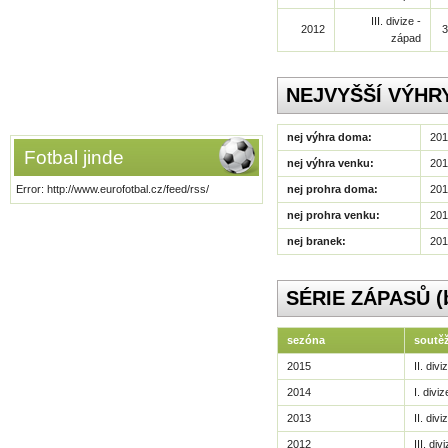
III. divize -
2012
3
západ
NEJVYŠŠÍ VÝHR
nej výhra doma:
2012
Fotbal jinde
nej výhra venku:
201
Error: http://www.eurofotbal.cz/feed/rss/
nej prohra doma:
2014
nej prohra venku:
2014
nej branek:
2012
SÉRIE ZÁPASŮ (be
sezóna
soutě
2015
II. div
2014
I. diviz
2013
II. div
2012
III. di