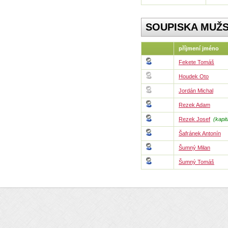
SOUPISKA MUŽ
příjmení jméno
Fekete Tomáš
Houdek Oto
Jordán Michal
Rezek Adam
Rezek Josef
(kapit
Šafránek Antonín
Šumný Milan
Šumný Tomáš