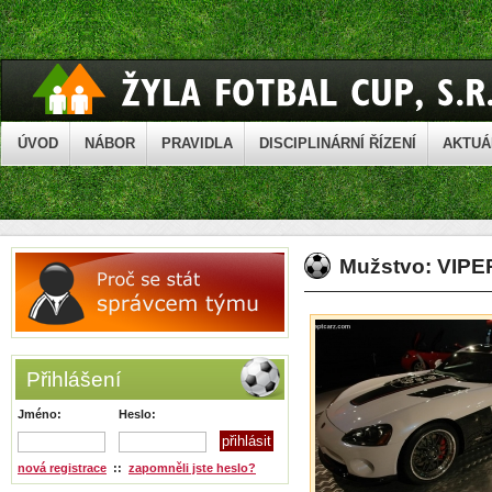
ÚVOD
NÁBOR
PRAVIDLA
DISCIPLINÁRNÍ ŘÍZENÍ
AKTUÁ
Mužstvo: VIP
Přihlášení
Jméno:
Heslo:
nová registrace
::
zapomněli jste heslo?