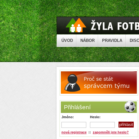
ÚVOD
NÁBOR
PRAVIDLA
DISC
Přihlášení
Jméno:
Heslo:
nová registrace
::
zapomněli jste heslo?