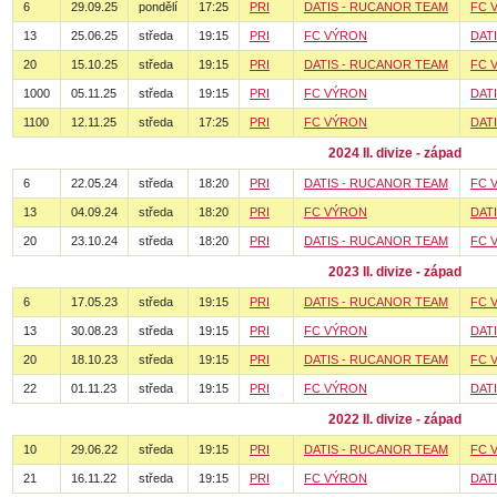
6
29.09.25
pondělí
17:25
PRI
DATIS - RUCANOR TEAM
FC 
13
25.06.25
středa
19:15
PRI
FC VÝRON
DAT
20
15.10.25
středa
19:15
PRI
DATIS - RUCANOR TEAM
FC 
1000
05.11.25
středa
19:15
PRI
FC VÝRON
DAT
1100
12.11.25
středa
17:25
PRI
FC VÝRON
DAT
2024 II. divize - západ
6
22.05.24
středa
18:20
PRI
DATIS - RUCANOR TEAM
FC 
13
04.09.24
středa
18:20
PRI
FC VÝRON
DAT
20
23.10.24
středa
18:20
PRI
DATIS - RUCANOR TEAM
FC 
2023 II. divize - západ
6
17.05.23
středa
19:15
PRI
DATIS - RUCANOR TEAM
FC 
13
30.08.23
středa
19:15
PRI
FC VÝRON
DAT
20
18.10.23
středa
19:15
PRI
DATIS - RUCANOR TEAM
FC 
22
01.11.23
středa
19:15
PRI
FC VÝRON
DAT
2022 II. divize - západ
10
29.06.22
středa
19:15
PRI
DATIS - RUCANOR TEAM
FC 
21
16.11.22
středa
19:15
PRI
FC VÝRON
DAT