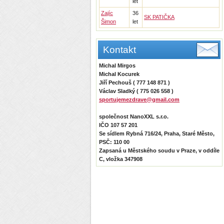
let
Zajíc
36
SK PATIČKA
Šimon
let
Kontakt
Michal Mirgos
Michal Kocurek
Jiří Pechouš ( 777 148 871 )
Václav Sladký ( 775 026 558 )
sportujemezdrave@gmail.com
společnost NanoXXL s.r.o.
IČO 107 57 201
Se sídlem Rybná 716/24, Praha, Staré Město,
PSČ: 110 00
Zapsaná u Městského soudu v Praze, v oddíle
C, vložka 347908