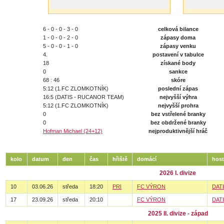
6 - 0 - 0 - 3 - 0
celková bilance
1 - 0 - 0 - 2 - 0
zápasy doma
5 - 0 - 0 - 1 - 0
zápasy venku
4.
postavení v tabulce
18
získané body
0
sankce
68 : 46
skóre
5:12 (1.FC ZLOMKOTNÍK)
poslední zápas
16:5 (DATIS - RUCANOR TEAM)
nejvyšší výhra
5:12 (1.FC ZLOMKOTNÍK)
nejvyšší prohra
0
bez vstřelené branky
0
bez obdržené branky
Hofman Michael (24+12)
nejproduktivnější hráč
kolo
datum
den
čas
hřiště
domácí
host
2026 I. divize
10
03.06.26
středa
18:20
PRI
FC VÝRON
DAT
17
23.09.26
středa
20:10
FC VÝRON
DAT
2025 II. divize - západ