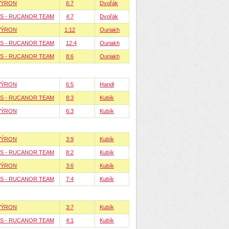
VÝRON
6:7
Dvořák
IS - RUCANOR TEAM
4:7
Dvořák
VÝRON
1:12
Ouriakh
IS - RUCANOR TEAM
12:4
Ouriakh
IS - RUCANOR TEAM
8:6
Ouriakh
VÝRON
6:5
Handl
IS - RUCANOR TEAM
8:3
Kubík
VÝRON
6:3
Kubík
VÝRON
3:9
Kubík
IS - RUCANOR TEAM
8:2
Kubík
VÝRON
3:6
Kubík
IS - RUCANOR TEAM
7:4
Kubík
VÝRON
3:7
Kubík
IS - RUCANOR TEAM
4:1
Kubík