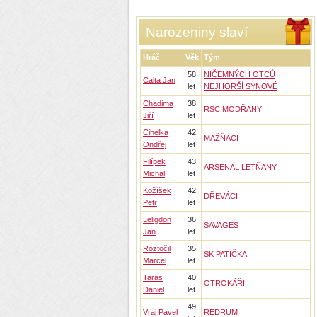
Narozeniny slaví
Hráč
Věk
Tým
58
NIČEMNÝCH OTCŮ
Calta Jan
let
NEJHORŠÍ SYNOVÉ
Chadima
38
RSC MODŘANY
Jiří
let
Cihelka
42
MAŽŇÁCI
Ondřej
let
Filípek
43
ARSENAL LETŇANY
Michal
let
Kožíšek
42
DŘEVÁCI
Petr
let
Leligdon
36
SAVAGES
Jan
let
Roztočil
35
SK PATIČKA
Marcel
let
Taras
40
OTROKÁŘI
Daniel
let
49
Vraj Pavel
REDRUM