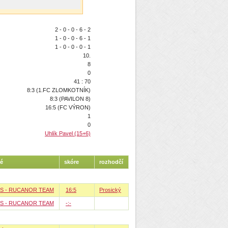
2 - 0 - 0 - 6 - 2
1 - 0 - 0 - 6 - 1
1 - 0 - 0 - 0 - 1
10.
8
0
41 : 70
8:3 (1.FC ZLOMKOTNÍK)
8:3 (PAVILON 8)
16:5 (FC VÝRON)
1
0
Uhlík Pavel (15+6)
é
skóre
rozhodčí
IS - RUCANOR TEAM
16:5
Prosický
IS - RUCANOR TEAM
-:-