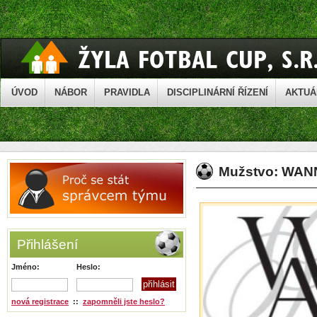
ÚVOD
NÁBOR
PRAVIDLA
DISCIPLINÁRNÍ ŘÍZENÍ
AKTUÁ
Mužstvo: WAN
Přihlášení
Jméno:
Heslo:
nová registrace
::
zapomněli jste heslo?