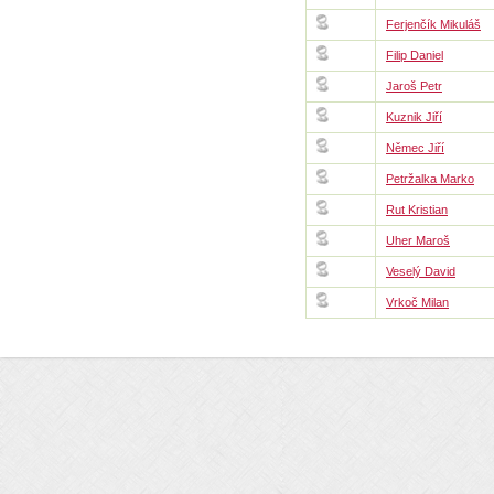
Ferjenčík Mikuláš
Filip Daniel
Jaroš Petr
Kuznik Jiří
Němec Jiří
Petržalka Marko
Rut Kristian
Uher Maroš
Veselý David
Vrkoč Milan