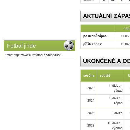
AKTUÁLNÍ ZÁPA
dat
poslední zápas:
17.06.
příští zápas:
13.04.
Fotbal jinde
Error: http://www.eurofotbal.cz/feed/rss/
UKONČENÉ A O
sezóna
soutěž
II. divize -
2025
západ
II. divize -
2024
západ
2023
I. divize
III. divize -
2022
východ