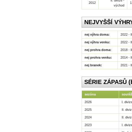
II. divize -
2012
1
východ
NEJVYŠŠÍ VÝHR
nej výhra doma:
2022 - I
nej výhra venku:
2022 - I
nej prohra doma:
2018 - I
nej prohra venku:
2014 - I
nej branek:
2021 - I
SÉRIE ZÁPASŮ (be
sezóna
soutě
2026
I. diviz
2025
II. div
2024
II. div
2023
I. diviz