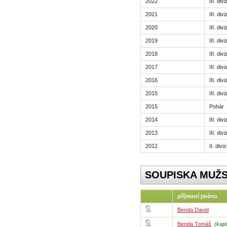
2022
III. di
2021
III. di
2020
III. di
2019
III. div
2018
III. div
2017
III. div
2016
III. div
2015
III. div
2015
Pohár
2014
III. div
2013
III. div
2012
II. div
SOUPISKA MUŽ
příjmení jméno
Benda David
Benda Tomáš
(kapi