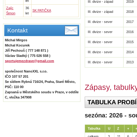
let
III. divize - západ
2019
Zajíc
36
SK PATIČKA
III. divize - západ
2018
Šimon
let
III. divize - sever
2017
Kontakt
III. divize - sever
2016
Michal Mirgos
III. divize - sever
2015
Michal Kocurek
Jiří Pechouš ( 777 148 871 )
III. divize - sever
2014
Václav Sladký ( 775 026 558 )
sportujemezdrave@gmail.com
III. divize - sever
2013
společnost NanoXXL s.r.o.
IČO 107 57 201
Se sídlem Rybná 716/24, Praha, Staré Město,
Zápasy, tabulky
PSČ: 110 00
Zapsaná u Městského soudu v Praze, v oddíle
C, vložka 347908
TABULKA PROBÍ
sezóna: 2026 - sou
Tabulka
U
Z
+
celkem
3.
11
6