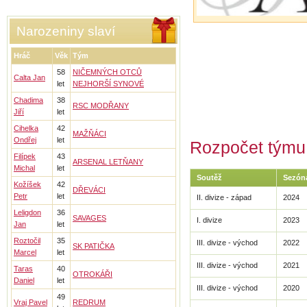
Narozeniny slaví
Hráč
Věk
Tým
58
NIČEMNÝCH OTCŮ
Calta Jan
let
NEJHORŠÍ SYNOVÉ
Chadima
38
RSC MODŘANY
Jiří
let
Cihelka
42
MAŽŇÁCI
Ondřej
let
Rozpočet týmu 
Filípek
43
ARSENAL LETŇANY
Michal
let
Soutěž
Sezón
Kožíšek
42
DŘEVÁCI
Petr
let
II. divize - západ
2024
Leligdon
36
SAVAGES
I. divize
2023
Jan
let
Roztočil
35
III. divize - východ
2022
SK PATIČKA
Marcel
let
III. divize - východ
2021
Taras
40
OTROKÁŘI
Daniel
let
III. divize - východ
2020
49
Vraj Pavel
REDRUM