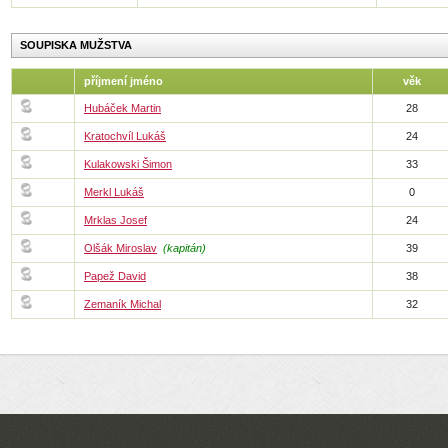
SOUPISKA MUŽSTVA
příjmení jméno
věk
Hubáček Martin
28
Kratochvíl Lukáš
24
Kulakowski Šimon
33
Merkl Lukáš
0
Mrklas Josef
24
Olšák Miroslav
(kapitán)
39
Papež David
38
Zemaník Michal
32