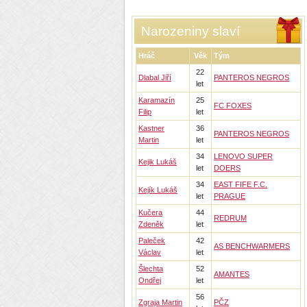
Narozeniny slaví
Hráč
Věk
Tým
22
Dlabal Jiří
PANTEROS NEGROS
let
Karamazín
25
FC FOXES
Filip
let
Kastner
36
PANTEROS NEGROS
Martin
let
34
LENOVO SUPER
Kejik Lukáš
let
DOERS
34
EAST FIFE F.C.
Kejík Lukáš
let
PRAGUE
Kučera
44
REDRUM
Zdeněk
let
Paleček
42
AS BENCHWARMERS
Václav
let
Šlechta
52
AMANTES
Ondřej
let
56
Zgraja Martin
PČZ