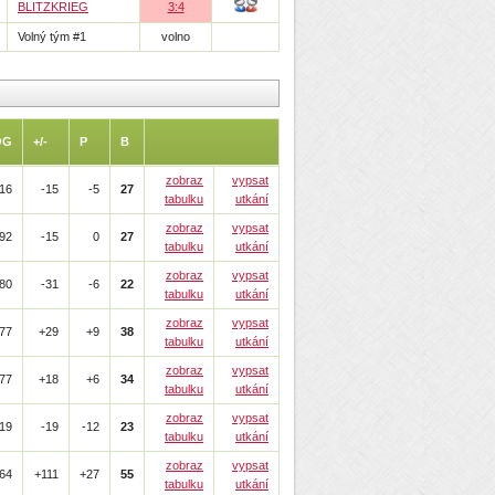
BLITZKRIEG
3:4
Volný tým #1
volno
OG
+/-
P
B
zobraz
vypsat
16
-15
-5
27
tabulku
utkání
zobraz
vypsat
92
-15
0
27
tabulku
utkání
zobraz
vypsat
80
-31
-6
22
tabulku
utkání
zobraz
vypsat
77
+29
+9
38
tabulku
utkání
zobraz
vypsat
77
+18
+6
34
tabulku
utkání
zobraz
vypsat
19
-19
-12
23
tabulku
utkání
zobraz
vypsat
64
+111
+27
55
tabulku
utkání