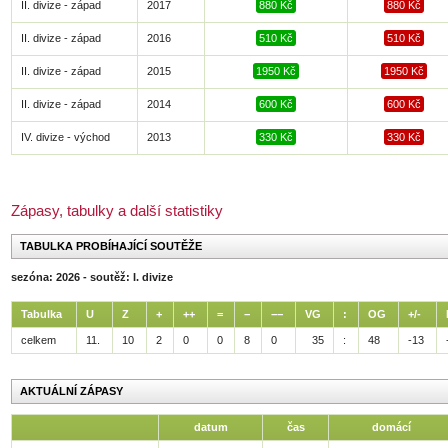
II. divize - západ
2017
880 Kč
880 Kč
II. divize - západ
2016
510 Kč
510 Kč
II. divize - západ
2015
1950 Kč
1950 Kč
II. divize - západ
2014
600 Kč
600 Kč
IV. divize - východ
2013
330 Kč
330 Kč
Zápasy, tabulky a další statistiky
TABULKA PROBÍHAJÍCÍ SOUTĚŽE
sezóna: 2026 - soutěž: I. divize
Tabulka
U
Z
+
++
=
−
−−
VG
:
OG
+/-
celkem
11.
10
2
0
0
8
0
35
:
48
-13
AKTUÁLNÍ ZÁPASY
datum
čas
domácí