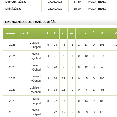
poslední zápas:
17.06.2026
17:30
KULATEEMO
příští zápas:
25.04.2022
18:20
KULATEEMO
UKONČENÉ A ODEHRANÉ SOUTĚŽE
−
sezóna
soutěž
U
Z
+
++
=
−
VG
:
−
II. divize -
2025
5
23
8
1
1
13
0
101
:
1
západ
III. divize -
2024
4
21
6
4
0
10
1
77
:
východ
III. divize -
2023
5
20
6
2
0
12
0
49
:
východ
III. divize -
2022
3
18
12
1
0
5
0
106
:
východ
III. divize -
2021
4
18
11
0
0
6
1
95
:
východ
II. divize -
2020
8
22
7
0
0
13
2
100
:
1
západ
III. divize -
2019
1
22
17
2
0
3
0
175
:
západ