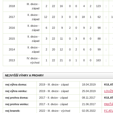
III. divize -
2018
2
22
16
0
0
4
2
123
:
západ
II. divize -
2017
12
22
3
0
0
18
1
62
:
1
západ
II. divize -
2016
6
22
9
2
0
9
2
98
:
západ
II. divize -
2015
3
22
11
0
3
8
0
88
:
západ
II. divize -
2014
2
20
12
0
2
6
0
99
:
západ
IV. divize -
2013
1
22
21
0
1
0
0
163
:
východ
NEJVYŠŠÍ VÝHRY A PROHRY
nej výhra doma:
2019 - III. divize - západ
18.04.2019
KULA
nej výhra venku:
2019 - III. divize - západ
25.04.2019
LOUŽ
nej prohra doma:
2017 - II. divize - západ
08.11.2017
KULA
nej prohra venku:
2017 - II. divize - západ
21.06.2017
PANŤÁ
nej branek:
2022 - III. divize - východ
02.05.2022
FC AT