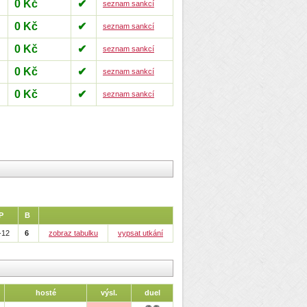
0 Kč
✔
seznam sankcí
0 Kč
✔
seznam sankcí
0 Kč
✔
seznam sankcí
0 Kč
✔
seznam sankcí
0 Kč
✔
seznam sankcí
P
B
-12
6
zobraz tabulku
vypsat utkání
hosté
výsl.
duel