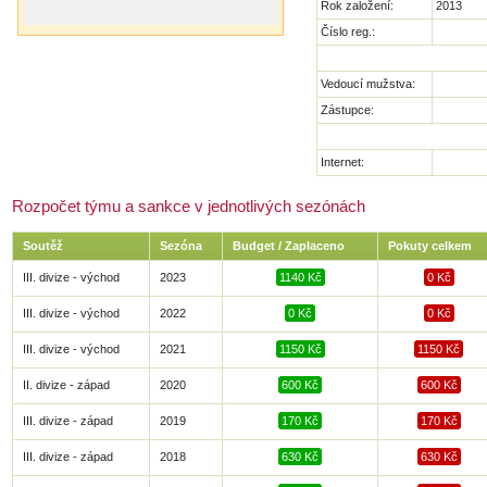
Rok založení:
2013
Číslo reg.:
Vedoucí mužstva:
Zástupce:
Internet:
Rozpočet týmu a sankce v jednotlivých sezónách
Soutěž
Sezóna
Budget / Zaplaceno
Pokuty celkem
III. divize - východ
2023
1140 Kč
0 Kč
III. divize - východ
2022
0 Kč
0 Kč
III. divize - východ
2021
1150 Kč
1150 Kč
II. divize - západ
2020
600 Kč
600 Kč
III. divize - západ
2019
170 Kč
170 Kč
III. divize - západ
2018
630 Kč
630 Kč