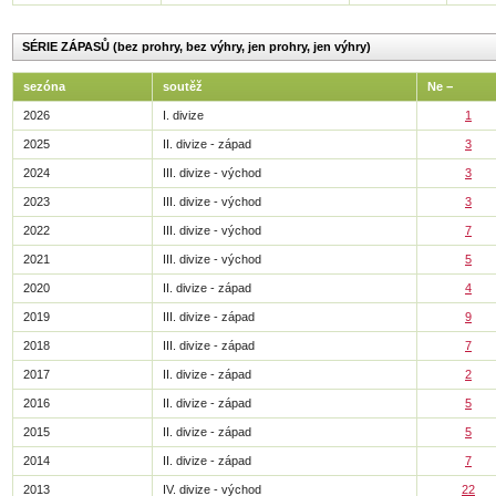
SÉRIE ZÁPASŮ (bez prohry, bez výhry, jen prohry, jen výhry)
sezóna
soutěž
Ne −
2026
I. divize
1
2025
II. divize - západ
3
2024
III. divize - východ
3
2023
III. divize - východ
3
2022
III. divize - východ
7
2021
III. divize - východ
5
2020
II. divize - západ
4
2019
III. divize - západ
9
2018
III. divize - západ
7
2017
II. divize - západ
2
2016
II. divize - západ
5
2015
II. divize - západ
5
2014
II. divize - západ
7
2013
IV. divize - východ
22