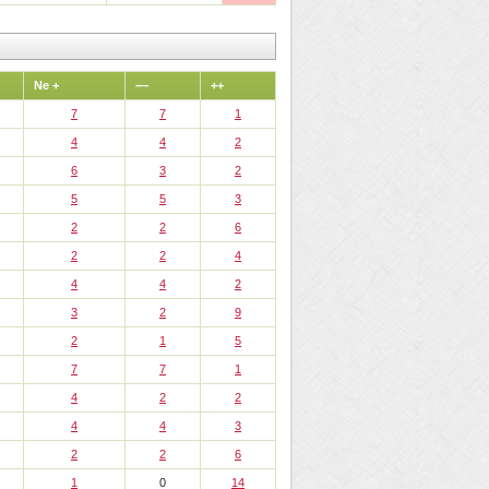
Ne +
−−
++
7
7
1
4
4
2
6
3
2
5
5
3
2
2
6
2
2
4
4
4
2
3
2
9
2
1
5
7
7
1
4
2
2
4
4
3
2
2
6
1
0
14