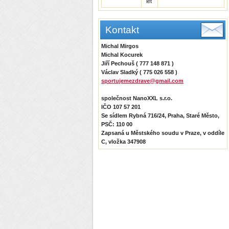
let
Kontakt
Michal Mirgos
Michal Kocurek
Jiří Pechouš ( 777 148 871 )
Václav Sladký ( 775 026 558 )
sportujemezdrave@gmail.com
společnost NanoXXL s.r.o.
IČO 107 57 201
Se sídlem Rybná 716/24, Praha, Staré Město,
PSČ: 110 00
Zapsaná u Městského soudu v Praze, v oddíle
C, vložka 347908