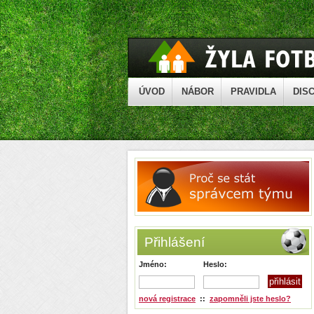
ÚVOD
NÁBOR
PRAVIDLA
DISC
Přihlášení
Jméno:
Heslo:
nová registrace
::
zapomněli jste heslo?