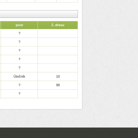
post
č. dresu
?
?
?
?
?
Útočník
10
?
99
?