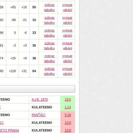
zobraz
vypsat
58
+65
+18
50
tabulku
utkání
zobraz
vypsat
50
-88
-21
10
tabulku
utkání
zobraz
vypsat
98
0
-6
33
tabulku
utkání
zobraz
vypsat
91
-3
+3
36
tabulku
utkání
zobraz
vypsat
74
+25
+8
38
tabulku
utkání
zobraz
vypsat
45
+118
+31
64
tabulku
utkání
TEEMO
A.I.R. 1870
18:0
E
KULATEEMO
1:14
TEEMO
PANŤÁCI
5:16
CI
KULATEEMO
13:0
LETO PRAHA
KULATEEMO
13:8