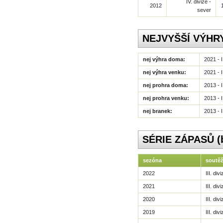
IV. divize -
2012
sever
NEJVYŠŠÍ VÝHR
nej výhra doma:
2021 - I
nej výhra venku:
2021 - I
nej prohra doma:
2013 - I
nej prohra venku:
2013 - I
nej branek:
2013 - I
SÉRIE ZÁPASŮ (be
sezóna
soutě
2022
III. di
2021
III. di
2020
III. di
2019
III. di