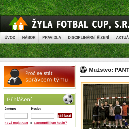
ÚVOD
NÁBOR
PRAVIDLA
DISCIPLINÁRNÍ ŘÍZENÍ
AKTUÁ
Mužstvo: PA
Přihlášení
Jméno:
Heslo:
nová registrace
::
zapomněli jste heslo?