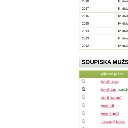
2018
III. di
2017
III. di
2016
IV. div
2015
IV. div
2014
IV. div
2013
III. di
2012
IV. div
SOUPISKA MUŽ
příjmení jméno
Beneš David
Beneš Jan
(kapitá
Djorič Radomír
Heller Jiří
Heller Tomáš
Jalovecký Martin