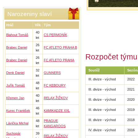
Narozeniny slaví
Hráč
Věk
Tým
40
Blahout Tomáš
CS PERMONÍK
let
26
Brabec Daniel
FC ATLETO PRAHA B
let
Rozpočet týmu 
26
Brabec Daniel
FC ATLETO PRAHA
let
32
Soutěž
Sezón
Denk Daniel
GUNNERS
let
III. divize - východ
2022
48
Juřík Tomáš
FC KEBOURY
let
III. divize - východ
2021
40
Křemen Jan
RELAX ŽIŽKOV
III. divize - východ
2020
let
46
III. divize - východ
2019
Kurec František
KAMIKADZE XXL
let
III. divize - východ
2018
48
PRAGUE
Lávička Michal
let
KANGAROOS
IV. divize - východ
2016
Suchopár
39
RELAX ŽIŽKOV