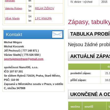
Miroslav
let
IV. divize - východ
2015
54
Valenta Roben
RELAX ŽIŽKOV
let
54
Vlček Martin
1.FC KNAJPA
Zápasy, tabulky
let
TABULKA PROBÍ
Kontakt
Michal Mirgos
Nejsou žádné probí
Michal Kocurek
Jiří Pechouš ( 777 148 871 )
Václav Sladký ( 775 026 558 )
AKTUÁLNÍ ZÁPA
sportujemezdrave@gmail.com
d
společnost NanoXXL s.r.o.
IČO 107 57 201
poslední zápas:
21.
Se sídlem Rybná 716/24, Praha, Staré Město,
PSČ: 110 00
příští zápas:
16.
Zapsaná u Městského soudu v Praze, v oddíle
C, vložka 347908
UKONČENÉ A O
sezóna
soutěž