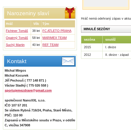
Narozeniny slaví
Hráč nemá odehraný zápas v aktu
Hráč
Věk
Tým
MINULÉ SEZÓNY
Fichtner Tomáš
38 let
FC ATLETO PRAHA
Opatrný Tomáš
58 let
MARIMEX TEAM
sezóna
soutěž
Suchý Martin
40 let
REF TEAM
2015
I. divize
2012
II. divize - západ
Kontakt
Michal Mirgos
Michal Kocurek
Jiří Pechouš ( 777 148 871 )
Václav Sladký ( 775 026 558 )
sportujemezdrave@gmail.com
společnost NanoXXL s.r.o.
IČO 107 57 201
Se sídlem Rybná 716/24, Praha, Staré Město,
PSČ: 110 00
Zapsaná u Městského soudu v Praze, v oddíle
C, vložka 347908