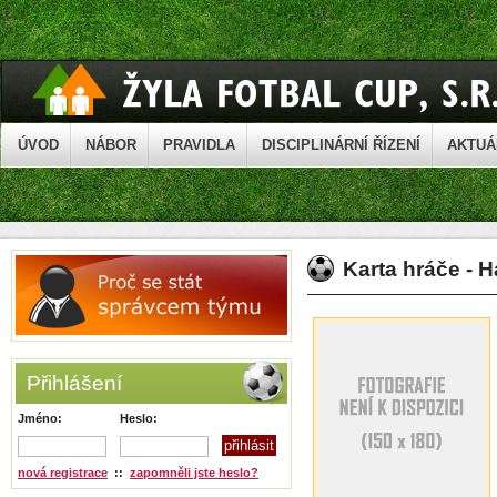
ÚVOD
NÁBOR
PRAVIDLA
DISCIPLINÁRNÍ ŘÍZENÍ
AKTUÁ
Karta hráče - H
Přihlášení
Jméno:
Heslo:
nová registrace
::
zapomněli jste heslo?