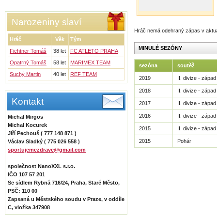
Narozeniny slaví
Hráč nemá odehraný zápas v aktu
Hráč
Věk
Tým
MINULÉ SEZÓNY
Fichtner Tomáš
38 let
FC ATLETO PRAHA
Opatrný Tomáš
58 let
MARIMEX TEAM
sezóna
soutěž
Suchý Martin
40 let
REF TEAM
2019
II. divize - západ
2018
II. divize - západ
Kontakt
2017
II. divize - západ
2016
II. divize - západ
Michal Mirgos
Michal Kocurek
2015
II. divize - západ
Jiří Pechouš ( 777 148 871 )
2015
Pohár
Václav Sladký ( 775 026 558 )
sportujemezdrave@gmail.com
společnost NanoXXL s.r.o.
IČO 107 57 201
Se sídlem Rybná 716/24, Praha, Staré Město,
PSČ: 110 00
Zapsaná u Městského soudu v Praze, v oddíle
C, vložka 347908