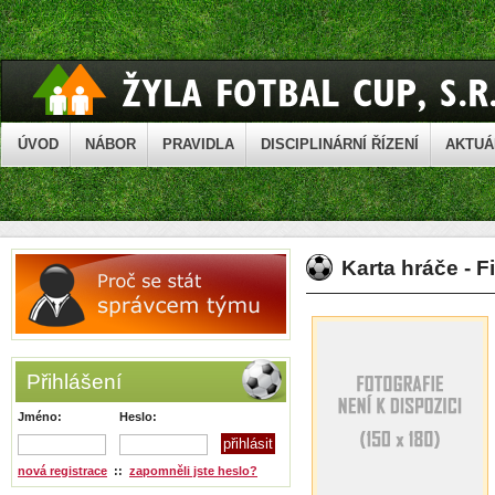
ÚVOD
NÁBOR
PRAVIDLA
DISCIPLINÁRNÍ ŘÍZENÍ
AKTUÁ
Karta hráče - 
Přihlášení
Jméno:
Heslo:
nová registrace
::
zapomněli jste heslo?