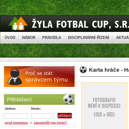
ÚVOD
NÁBOR
PRAVIDLA
DISCIPLINÁRNÍ ŘÍZENÍ
AKTUÁ
Karta hráče - 
Přihlášení
Jméno:
Heslo:
nová registrace
::
zapomněli jste heslo?