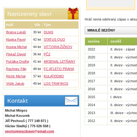
Narozeniny slaví
Hráč nemá odehraný zápas v aktu
Hráč
Věk
Tým
MINULÉ SEZÓNY
Bratva Lukáš
30 let
DIJAS
Klupka Pavel
42 let
STATUS QUO
sezóna
soutěž
Kosina Michal
44 let
VITTORIA ŽIŽKOV
2022
II. divize - západ
Piskač David
36 let
PČZ
2020
II. divize - východ
Pučálka Ondřej
41 let
ARSENAL LETŇANY
2019
II. divize - východ
Rachnev Filip
48 let
FC ATLETO PRAHA
2018
II. divize - východ
Richtr Michal
37 let
KULATEEMO
2017
II. divize - východ
Vrbík Jakub
49 let
LOS TRAFIKOS
2016
II. divize - východ
2015
I. divize
Kontakt
2014
II. divize - východ
Michal Mirgos
2013
III. divize - výcho
Michal Kocurek
Jiří Pechouš ( 777 148 871 )
2012
II. divize - východ
Václav Sladký ( 775 026 558 )
sportujemezdrave@gmail.com