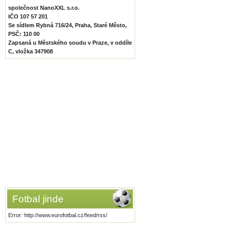
společnost NanoXXL s.r.o.
IČO 107 57 201
Se sídlem Rybná 716/24, Praha, Staré Město,
PSČ: 110 00
Zapsaná u Městského soudu v Praze, v oddíle
C, vložka 347908
Fotbal jinde
Error: http://www.eurofotbal.cz/feed/rss/