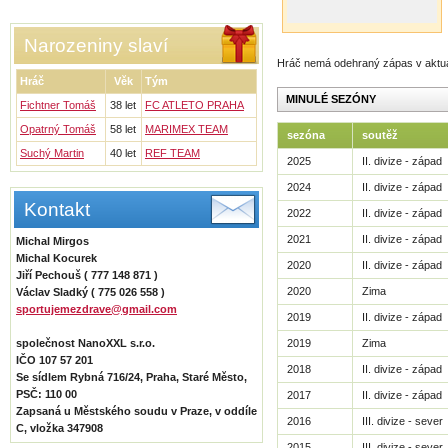
Narozeniny slaví
Hráč nemá odehraný zápas v aktu
Hráč
Věk
Tým
MINULÉ SEZÓNY
Fichtner Tomáš
38 let
FC ATLETO PRAHA
Opatrný Tomáš
58 let
MARIMEX TEAM
sezóna
soutěž
Suchý Martin
40 let
REF TEAM
2025
II. divize - západ
2024
II. divize - západ
Kontakt
2022
II. divize - západ
2021
II. divize - západ
Michal Mirgos
Michal Kocurek
2020
II. divize - západ
Jiří Pechouš ( 777 148 871 )
2020
Zima
Václav Sladký ( 775 026 558 )
sportujemezdrave@gmail.com
2019
II. divize - západ
společnost NanoXXL s.r.o.
2019
Zima
IČO 107 57 201
2018
II. divize - západ
Se sídlem Rybná 716/24, Praha, Staré Město,
PSČ: 110 00
2017
II. divize - západ
Zapsaná u Městského soudu v Praze, v oddíle
2016
III. divize - sever
C, vložka 347908
2015
III. divize - sever