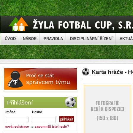
ÚVOD
NÁBOR
PRAVIDLA
DISCIPLINÁRNÍ ŘÍZENÍ
AKTUÁ
Karta hráče -
Přihlášení
Jméno:
Heslo:
nová registrace
::
zapomněli jste heslo?