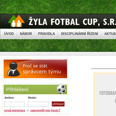
ÚVOD
NÁBOR
PRAVIDLA
DISCIPLINÁRNÍ ŘÍZENÍ
AKTUÁ
Přihlášení
Jméno:
Heslo:
nová registrace
::
zapomněli jste heslo?