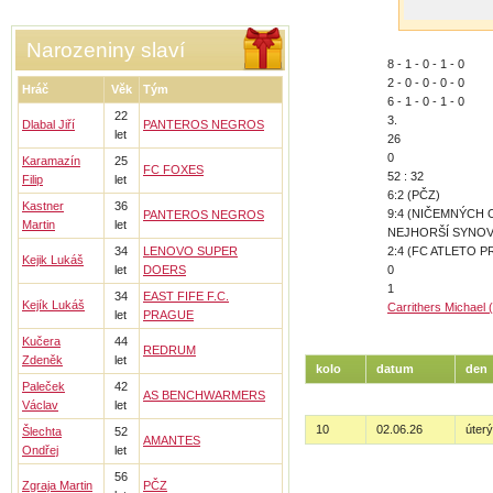
Narozeniny slaví
8 - 1 - 0 - 1 - 0
2 - 0 - 0 - 0 - 0
Hráč
Věk
Tým
6 - 1 - 0 - 1 - 0
22
3.
Dlabal Jiří
PANTEROS NEGROS
let
26
0
Karamazín
25
FC FOXES
52 : 32
Filip
let
6:2 (PČZ)
Kastner
36
9:4 (NIČEMNÝCH
PANTEROS NEGROS
Martin
let
NEJHORŠÍ SYNOV
34
LENOVO SUPER
2:4 (FC ATLETO P
Kejik Lukáš
let
DOERS
0
1
34
EAST FIFE F.C.
Kejík Lukáš
Carrithers Michael 
let
PRAGUE
Kučera
44
REDRUM
Zdeněk
let
kolo
datum
den
Paleček
42
AS BENCHWARMERS
Václav
let
10
02.06.26
úterý
Šlechta
52
AMANTES
Ondřej
let
56
Zgraja Martin
PČZ