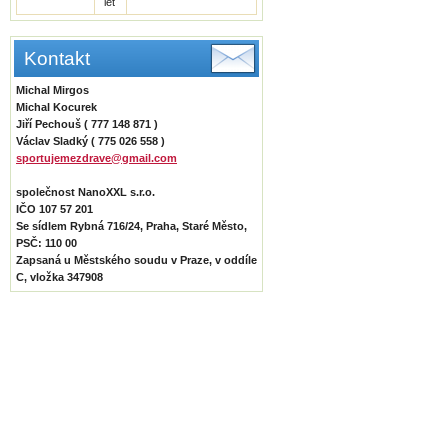
let
Kontakt
Michal Mirgos
Michal Kocurek
Jiří Pechouš ( 777 148 871 )
Václav Sladký ( 775 026 558 )
sportujemezdrave@gmail.com
společnost NanoXXL s.r.o.
IČO 107 57 201
Se sídlem Rybná 716/24, Praha, Staré Město,
PSČ: 110 00
Zapsaná u Městského soudu v Praze, v oddíle
C, vložka 347908