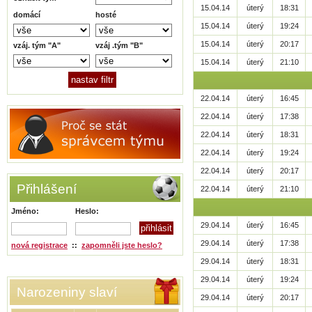
15.04.14
úterý
18:31
domácí
hosté
15.04.14
úterý
19:24
15.04.14
úterý
20:17
vzáj. tým "A"
vzáj .tým "B"
15.04.14
úterý
21:10
22.04.14
úterý
16:45
22.04.14
úterý
17:38
22.04.14
úterý
18:31
22.04.14
úterý
19:24
22.04.14
úterý
20:17
Přihlášení
22.04.14
úterý
21:10
Jméno:
Heslo:
29.04.14
úterý
16:45
29.04.14
úterý
17:38
nová registrace
::
zapomněli jste heslo?
29.04.14
úterý
18:31
29.04.14
úterý
19:24
Narozeniny slaví
29.04.14
úterý
20:17