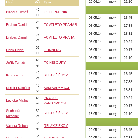
29.04.14
úterý
21:10
Hráč
Věk
Tým
40
Blahout Tomáš
CS PERMONÍK
let
06.05.14
úterý
16:45
26
Brabec Daniel
FC ATLETO PRAHA B
06.05.14
úterý
17:38
let
06.05.14
úterý
18:31
26
Brabec Daniel
FC ATLETO PRAHA
let
06.05.14
úterý
19:24
32
06.05.14
úterý
20:17
Denk Daniel
GUNNERS
let
06.05.14
úterý
21:10
48
Juřík Tomáš
FC KEBOURY
let
40
13.05.14
úterý
16:45
Křemen Jan
RELAX ŽIŽKOV
let
13.05.14
úterý
17:38
46
Kurec František
KAMIKADZE XXL
13.05.14
úterý
18:31
let
13.05.14
úterý
19:24
48
PRAGUE
Lávička Michal
let
KANGAROOS
13.05.14
úterý
20:17
Suchopár
39
RELAX ŽIŽKOV
13.05.14
úterý
21:10
Miroslav
let
54
Valenta Roben
RELAX ŽIŽKOV
let
20.05.14
úterý
16:45
54
20.05.14
úterý
17:38