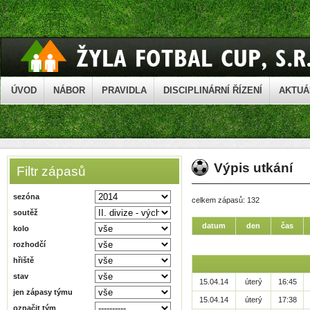
ÚVOD
NÁBOR
PRAVIDLA
DISCIPLINÁRNÍ ŘÍZENÍ
AKTUÁ
Výpis utkání
Filtr zápasů
sezóna
celkem zápasů: 132
soutěž
datum
den
čas
kolo
rozhodčí
hřiště
stav
15.04.14
úterý
16:45
jen zápasy týmu
15.04.14
úterý
17:38
označit tým