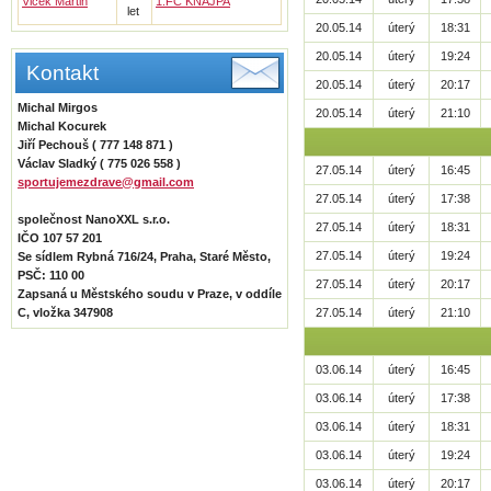
Vlček Martin
1.FC KNAJPA
let
20.05.14
úterý
18:31
20.05.14
úterý
19:24
Kontakt
20.05.14
úterý
20:17
Michal Mirgos
20.05.14
úterý
21:10
Michal Kocurek
Jiří Pechouš ( 777 148 871 )
Václav Sladký ( 775 026 558 )
27.05.14
úterý
16:45
sportujemezdrave@gmail.com
27.05.14
úterý
17:38
společnost NanoXXL s.r.o.
27.05.14
úterý
18:31
IČO 107 57 201
27.05.14
úterý
19:24
Se sídlem Rybná 716/24, Praha, Staré Město,
PSČ: 110 00
27.05.14
úterý
20:17
Zapsaná u Městského soudu v Praze, v oddíle
C, vložka 347908
27.05.14
úterý
21:10
03.06.14
úterý
16:45
03.06.14
úterý
17:38
03.06.14
úterý
18:31
03.06.14
úterý
19:24
03.06.14
úterý
20:17