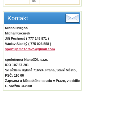
let
Kontakt
Michal Mirgos
Michal Kocurek
Jiří Pechouš ( 777 148 871 )
Václav Sladký ( 775 026 558 )
sportujemezdrave@gmail.com
společnost NanoXXL s.r.o.
IČO 107 57 201
Se sídlem Rybná 716/24, Praha, Staré Město,
PSČ: 110 00
Zapsaná u Městského soudu v Praze, v oddíle
C, vložka 347908