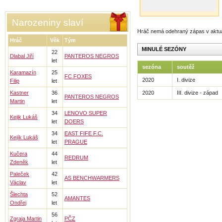
Narozeniny slaví
Hráč nemá odehraný zápas v aktu
Hráč
Věk
Tým
MINULÉ SEZÓNY
22
Dlabal Jiří
PANTEROS NEGROS
let
sezóna
soutěž
Karamazín
25
FC FOXES
2020
I. divize
Filip
let
Kastner
36
2020
III. divize - západ
PANTEROS NEGROS
Martin
let
34
LENOVO SUPER
Kejik Lukáš
let
DOERS
34
EAST FIFE F.C.
Kejík Lukáš
let
PRAGUE
Kučera
44
REDRUM
Zdeněk
let
Paleček
42
AS BENCHWARMERS
Václav
let
Šlechta
52
AMANTES
Ondřej
let
56
Zgraja Martin
PČZ