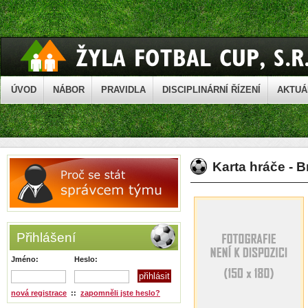
ÚVOD
NÁBOR
PRAVIDLA
DISCIPLINÁRNÍ ŘÍZENÍ
AKTUÁ
Karta hráče - 
Přihlášení
Jméno:
Heslo:
nová registrace
::
zapomněli jste heslo?