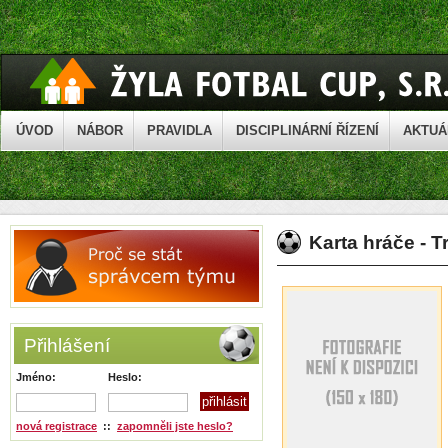
ÚVOD
NÁBOR
PRAVIDLA
DISCIPLINÁRNÍ ŘÍZENÍ
AKTUÁ
Karta hráče -
Přihlášení
Jméno:
Heslo:
nová registrace
::
zapomněli jste heslo?