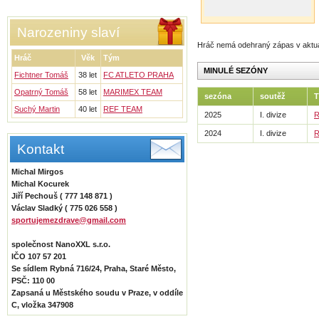
Narozeniny slaví
Hráč nemá odehraný zápas v aktu
Hráč
Věk
Tým
MINULÉ SEZÓNY
Fichtner Tomáš
38 let
FC ATLETO PRAHA
Opatrný Tomáš
58 let
MARIMEX TEAM
sezóna
soutěž
Suchý Martin
40 let
REF TEAM
2025
I. divize
R
2024
I. divize
R
Kontakt
Michal Mirgos
Michal Kocurek
Jiří Pechouš ( 777 148 871 )
Václav Sladký ( 775 026 558 )
sportujemezdrave@gmail.com
společnost NanoXXL s.r.o.
IČO 107 57 201
Se sídlem Rybná 716/24, Praha, Staré Město,
PSČ: 110 00
Zapsaná u Městského soudu v Praze, v oddíle
C, vložka 347908