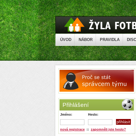
ÚVOD
NÁBOR
PRAVIDLA
DISC
Přihlášení
Jméno:
Heslo:
nová registrace
::
zapomněli jste heslo?