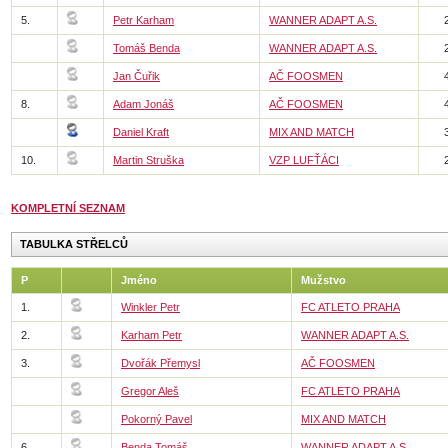
5.
Petr Karham
WANNER ADAPT A.S.
Tomáš Benda
WANNER ADAPT A.S.
Jan Čuřik
AČ FOOSMEN
8.
Adam Jonáš
AČ FOOSMEN
Daniel Kraft
MIX AND MATCH
10.
Martin Struška
VZP LUFŤÁCI
KOMPLETNÍ SEZNAM
TABULKA STŘELCŮ
P
Jméno
Mužstvo
1.
Winkler Petr
FC ATLETO PRAHA
2.
Karham Petr
WANNER ADAPT A.S.
3.
Dvořák Přemysl
AČ FOOSMEN
Gregor Aleš
FC ATLETO PRAHA
Pokorný Pavel
MIX AND MATCH
6.
Benda Tomáš
WANNER ADAPT A.S.