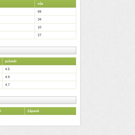
vše
69
34
10
27
průměr
4.5
4.9
4.7
K
Zápasů