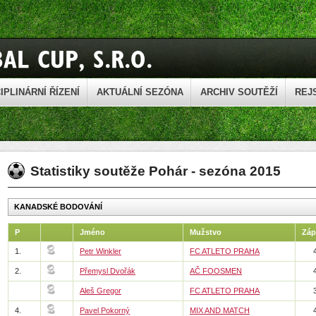
IPLINÁRNÍ ŘÍZENÍ
AKTUÁLNÍ SEZÓNA
ARCHIV SOUTĚŽÍ
REJ
Statistiky soutěže Pohár - sezóna 2015
KANADSKÉ BODOVÁNÍ
P
Jméno
Mužstvo
Záp
1.
Petr Winkler
FC ATLETO PRAHA
2.
Přemysl Dvořák
AČ FOOSMEN
Aleš Gregor
FC ATLETO PRAHA
4.
Pavel Pokorný
MIX AND MATCH