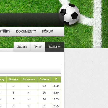
STŘÍKY
DOKUMENTY
FÓRUM
Zápasy
Týmy
Statistiky
asy
Branky
Asistence
Celkem
∅
4
9
3
12
3.00
4
6
4
10
2.50
3
6
4
10
3.33
4
6
3
9
2.25