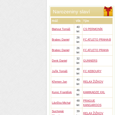
Narozeniny slaví
Hráč
Věk
Tým
40
Blahout Tomáš
CS PERMONÍK
let
26
Brabec Daniel
FC ATLETO PRAHA B
let
26
Brabec Daniel
FC ATLETO PRAHA
let
32
Denk Daniel
GUNNERS
let
48
Juřík Tomáš
FC KEBOURY
let
40
Křemen Jan
RELAX ŽIŽKOV
let
46
Kurec František
KAMIKADZE XXL
let
48
PRAGUE
Lávička Michal
let
KANGAROOS
Suchopár
39
RELAX ŽIŽKOV