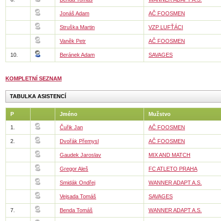
Jonáš Adam
AČ FOOSMEN
Struška Martin
VZP LUFŤÁCI
Vaněk Petr
AČ FOOSMEN
10.
Beránek Adam
SAVAGES
KOMPLETNÍ SEZNAM
TABULKA ASISTENCÍ
P
Jméno
Mužstvo
1.
Čuřik Jan
AČ FOOSMEN
2.
Dvořák Přemysl
AČ FOOSMEN
Gaudek Jaroslav
MIX AND MATCH
Gregor Aleš
FC ATLETO PRAHA
Smidák Ondřej
WANNER ADAPT A.S.
Vejsada Tomáš
SAVAGES
7.
Benda Tomáš
WANNER ADAPT A.S.