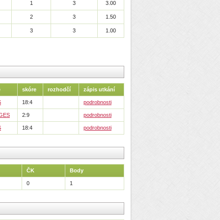
1
3
3.00
2
3
1.50
3
3
1.00
é
skóre
rozhodčí
zápis utkání
S
18:4
podrobnosti
GES
2:9
podrobnosti
S
18:4
podrobnosti
ČK
Body
0
1