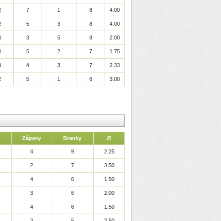
2
7
1
8
4.00
2
5
3
8
4.00
4
3
5
8
2.00
4
5
2
7
1.75
3
4
3
7
2.33
2
5
1
6
3.00
Zápasy
Branky
∅
4
9
2.25
2
7
3.50
4
6
1.50
3
6
2.00
4
6
1.50
2
5
2.50