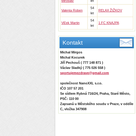
Miroslav
let
54
Valenta Roben
RELAX ŽIŽKOV
let
54
Vlček Martin
1.FC KNAJPA
let
Kontakt
Michal Mirgos
Michal Kocurek
Jiří Pechouš ( 777 148 871 )
Václav Sladký ( 775 026 558 )
sportujemezdrave@gmail.com
společnost NanoXXL s.r.o.
IČO 107 57 201
Se sídlem Rybná 716/24, Praha, Staré Město,
PSČ: 110 00
Zapsaná u Městského soudu v Praze, v oddíle
C, vložka 347908