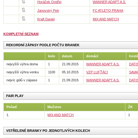
Horáček Ondřej
WANNER ADAPT A.S.
Janovský Petr
FC ATLETO PRAHA
Kraft Daniel
MIX AND MATCH
KOMPLETNÍ SEZNAM
REKORDNÍ ZÁPASY PODLE POČTU BRANEK
kolo
datum
domácí
host
nejvyšší výhra doma
1
21.09.2015
WANNER ADAPT A.S.
DATI
nejvyšší výhra venku
1100
05.10.2015
VZP LUFŤÁCI
SAVA
nejvíc gólů v zápase
1
21.09.2015
WANNER ADAPT A.S.
DATI
FAIR PLAY
Pořadí
Mužstvo
ŽK
1.
MIX AND MATCH
1
VSTŘELENÉ BRANKY PO JEDNOTLIVÝCH KOLECH