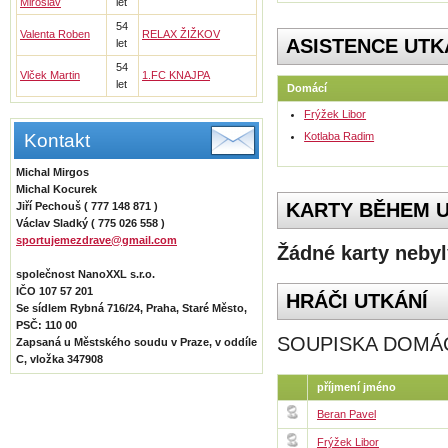
Miroslav
let
54
Valenta Roben
RELAX ŽIŽKOV
ASISTENCE UTK
let
54
Vlček Martin
1.FC KNAJPA
let
Domácí
Frýžek Libor
Kontakt
Kotlaba Radim
Michal Mirgos
Michal Kocurek
KARTY BĚHEM U
Jiří Pechouš ( 777 148 871 )
Václav Sladký ( 775 026 558 )
sportujemezdrave@gmail.com
Žádné karty nebyl
společnost NanoXXL s.r.o.
IČO 107 57 201
HRÁČI UTKÁNÍ
Se sídlem Rybná 716/24, Praha, Staré Město,
PSČ: 110 00
SOUPISKA DOMÁ
Zapsaná u Městského soudu v Praze, v oddíle
C, vložka 347908
příjmení jméno
Beran Pavel
Frýžek Libor