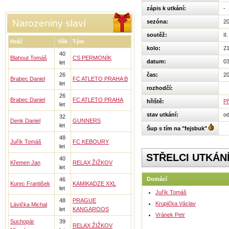
zápis k utkání:
-
Narozeniny slaví
sezóna:
2
soutěž:
II
Hráč
Věk
Tým
kolo:
2
40
Blahout Tomáš
CS PERMONÍK
datum:
03
let
26
čas:
20
Brabec Daniel
FC ATLETO PRAHA B
let
rozhodčí:
26
Brabec Daniel
FC ATLETO PRAHA
hřiště:
Př
let
stav utkání:
o
32
Denk Daniel
GUNNERS
let
Šup s tím na "fejsbuk"
48
Juřík Tomáš
FC KEBOURY
let
STŘELCI UTKÁN
40
Křemen Jan
RELAX ŽIŽKOV
let
Domácí
46
Kurec František
KAMIKADZE XXL
let
Juřík Tomáš
48
PRAGUE
Krupička Václav
Lávička Michal
let
KANGAROOS
Vránek Petr
Suchopár
39
RELAX ŽIŽKOV