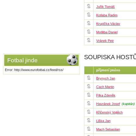
Juřík Tomáš
Kotlaba Radim
Krupička Václav
Motlitba Daniel
Vránek Petr
SOUPISKA HOST
Fotbal jinde
Error: http://www.eurofotbal.cz/feed/rss/
příjmení jméno
Brynych Jan
Cach Martin
Filka Zdeněk
Havránek Josef
(kapitán)
Křičenský Vojtěch
Liška Jan
Mach Sebastian