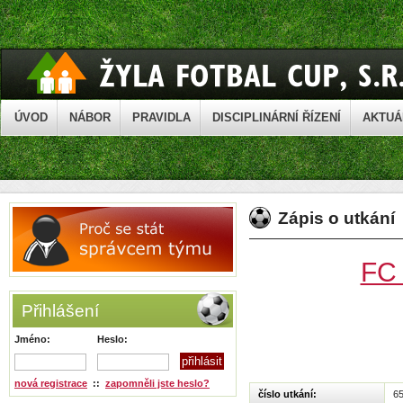
ÚVOD
NÁBOR
PRAVIDLA
DISCIPLINÁRNÍ ŘÍZENÍ
AKTUÁ
Zápis o utkání
FC
Přihlášení
Jméno:
Heslo:
nová registrace
::
zapomněli jste heslo?
číslo utkání:
6