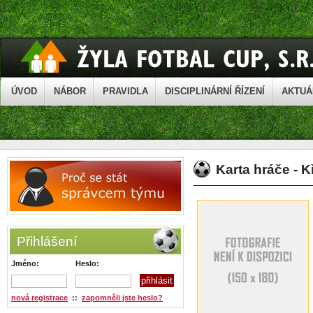
ÚVOD
NÁBOR
PRAVIDLA
DISCIPLINÁRNÍ ŘÍZENÍ
AKTUÁ
Karta hráče - 
Přihlášení
Jméno:
Heslo:
nová registrace
::
zapomněli jste heslo?