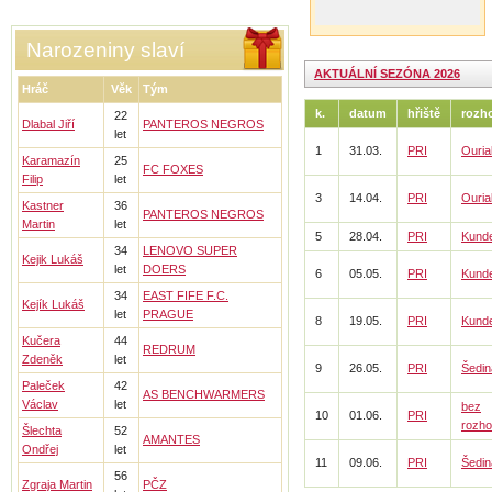
Narozeniny slaví
AKTUÁLNÍ SEZÓNA 2026
Hráč
Věk
Tým
k.
datum
hřiště
rozh
22
Dlabal Jiří
PANTEROS NEGROS
let
1
31.03.
PRI
Ouria
Karamazín
25
FC FOXES
Filip
let
3
14.04.
PRI
Ouria
Kastner
36
PANTEROS NEGROS
Martin
let
5
28.04.
PRI
Kunde
34
LENOVO SUPER
Kejik Lukáš
let
DOERS
6
05.05.
PRI
Kunde
34
EAST FIFE F.C.
Kejík Lukáš
let
PRAGUE
8
19.05.
PRI
Kunde
Kučera
44
REDRUM
Zdeněk
let
9
26.05.
PRI
Šedin
Paleček
42
AS BENCHWARMERS
Václav
let
bez
10
01.06.
PRI
rozho
Šlechta
52
AMANTES
Ondřej
let
11
09.06.
PRI
Šedin
56
Zgraja Martin
PČZ