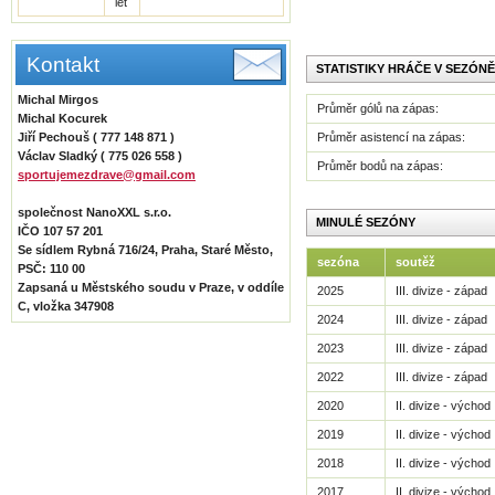
let
Kontakt
STATISTIKY HRÁČE V SEZÓNĚ
Michal Mirgos
Průměr gólů na zápas:
Michal Kocurek
Jiří Pechouš ( 777 148 871 )
Průměr asistencí na zápas:
Václav Sladký ( 775 026 558 )
Průměr bodů na zápas:
sportujemezdrave@gmail.com
společnost NanoXXL s.r.o.
MINULÉ SEZÓNY
IČO 107 57 201
Se sídlem Rybná 716/24, Praha, Staré Město,
sezóna
soutěž
PSČ: 110 00
Zapsaná u Městského soudu v Praze, v oddíle
2025
III. divize - západ
C, vložka 347908
2024
III. divize - západ
2023
III. divize - západ
2022
III. divize - západ
2020
II. divize - východ
2019
II. divize - východ
2018
II. divize - východ
2017
II. divize - východ