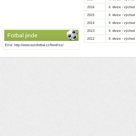
2016
II. divize - východ
2015
II. divize - východ
2014
II. divize - východ
2013
II. divize - východ
Fotbal jinde
2012
II. divize - východ
Error: http://www.eurofotbal.cz/feed/rss/