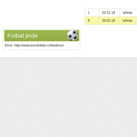
1
02.01.19
středa
8
20.02.19
středa
Fotbal jinde
Error: http://www.eurofotbal.cz/feed/rss/