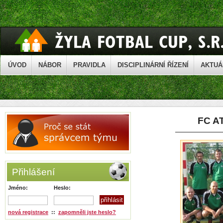
ÚVOD
NÁBOR
PRAVIDLA
DISCIPLINÁRNÍ ŘÍZENÍ
AKTUÁ
FC A
Přihlášení
Jméno:
Heslo:
nová registrace
::
zapomněli jste heslo?