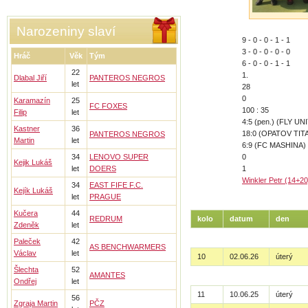
Narozeniny slaví
9 - 0 - 0 - 1 - 1
3 - 0 - 0 - 0 - 0
Hráč
Věk
Tým
6 - 0 - 0 - 1 - 1
22
1.
Dlabal Jiří
PANTEROS NEGROS
let
28
0
Karamazín
25
FC FOXES
100 : 35
Filip
let
4:5 (pen.) (FLY UN
Kastner
36
18:0 (OPATOV TIT
PANTEROS NEGROS
Martin
let
6:9 (FC MASHINA)
34
LENOVO SUPER
0
Kejik Lukáš
let
DOERS
1
Winkler Petr (14+20
34
EAST FIFE F.C.
Kejík Lukáš
let
PRAGUE
Kučera
44
REDRUM
kolo
datum
den
Zdeněk
let
Paleček
42
AS BENCHWARMERS
Václav
let
10
02.06.26
úterý
Šlechta
52
AMANTES
Ondřej
let
11
10.06.25
úterý
56
Zgraja Martin
PČZ