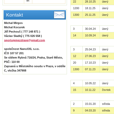
let
22
28.10.25
úterý
1200
18.11.25
úterý
Kontakt
1300
25.11.25
úterý
Michal Mirgos
Michal Kocurek
3
30.04.24
úterý
Jiří Pechouš ( 777 148 871 )
14
10.09.24
úterý
Václav Sladký ( 775 026 558 )
sportujemezdrave@gmail.com
společnost NanoXXL s.r.o.
3
25.04.23
úterý
IČO 107 57 201
12
27.06.23
úterý
Se sídlem Rybná 716/24, Praha, Staré Město,
PSČ: 110 00
20
17.10.23
úterý
Zapsaná u Městského soudu v Praze, v oddíle
1300
07.11.23
úterý
C, vložka 347908
4
10.05.22
úterý
15
10.11.22
čtvrtek
2
15.01.20
středa
9
04.03.20
středa