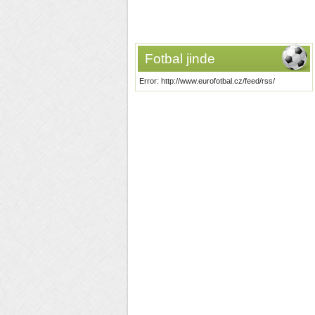
Fotbal jinde
Error: http://www.eurofotbal.cz/feed/rss/