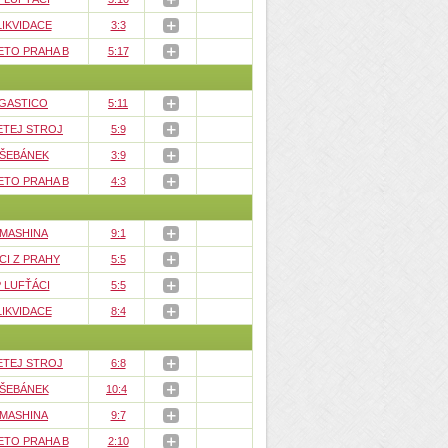
LIKVIDACE
3:3
ETO PRAHA B
5:17
GASTICO
5:11
ETEJ STROJ
5:9
 ŠEBÁNEK
3:9
ETO PRAHA B
4:3
 MASHINA
9:1
CI Z PRAHY
5:5
 LUFŤÁCI
5:5
LIKVIDACE
8:4
ETEJ STROJ
6:8
 ŠEBÁNEK
10:4
 MASHINA
9:7
ETO PRAHA B
2:10