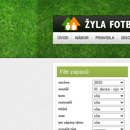
ÚVOD
NÁBOR
PRAVIDLA
DISC
Filtr zápasů
sezóna
soutěž
kolo
rozhodčí
hřiště
stav
jen zápasy týmu
označit tým