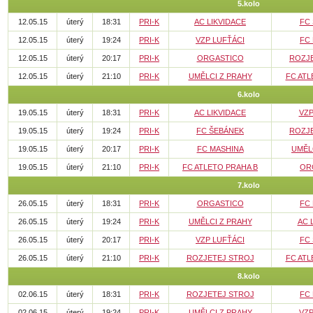
5.kolo
12.05.15
úterý
18:31
PRI-K
AC LIKVIDACE
FC
12.05.15
úterý
19:24
PRI-K
VZP LUFŤÁCI
FC
12.05.15
úterý
20:17
PRI-K
ORGASTICO
ROZJ
12.05.15
úterý
21:10
PRI-K
UMĚLCI Z PRAHY
FC ATL
6.kolo
19.05.15
úterý
18:31
PRI-K
AC LIKVIDACE
VZP
19.05.15
úterý
19:24
PRI-K
FC ŠEBÁNEK
ROZJ
19.05.15
úterý
20:17
PRI-K
FC MASHINA
UMĚL
19.05.15
úterý
21:10
PRI-K
FC ATLETO PRAHA B
OR
7.kolo
26.05.15
úterý
18:31
PRI-K
ORGASTICO
FC
26.05.15
úterý
19:24
PRI-K
UMĚLCI Z PRAHY
AC 
26.05.15
úterý
20:17
PRI-K
VZP LUFŤÁCI
FC
26.05.15
úterý
21:10
PRI-K
ROZJETEJ STROJ
FC ATL
8.kolo
02.06.15
úterý
18:31
PRI-K
ROZJETEJ STROJ
FC
02.06.15
úterý
19:24
PRI-K
UMĚLCI Z PRAHY
VZP