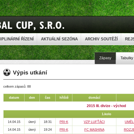
IPLINÁRNÍ ŘÍZENÍ
AKTUÁLNÍ SEZÓNA
ARCHIV SOUTĚŽÍ
REJ
Zápasy
Tabulky
Výpis utkání
celkem zápasů: 88
datum
den
čas
hřiště
domácí
2015 III. divize - východ
1.kolo
14.04.15
úterý
18:31
PRI-K
VZP LUFŤÁCI
UMĚL
14.04.15
úterý
19:24
PRI-K
FC MASHINA
ROZJ