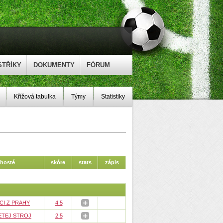
STŘÍKY
DOKUMENTY
FÓRUM
Křížová tabulka
Týmy
Statistiky
hosté
skóre
stats
zápis
CI Z PRAHY
4:5
ETEJ STROJ
2:5