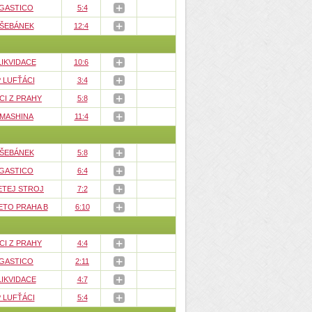
GASTICO
5:4
 ŠEBÁNEK
12:4
LIKVIDACE
10:6
 LUFŤÁCI
3:4
CI Z PRAHY
5:8
 MASHINA
11:4
 ŠEBÁNEK
5:8
GASTICO
6:4
ETEJ STROJ
7:2
ETO PRAHA B
6:10
CI Z PRAHY
4:4
GASTICO
2:11
LIKVIDACE
4:7
 LUFŤÁCI
5:4