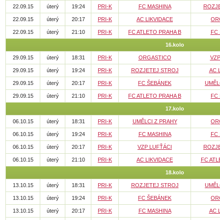
22.09.15
úterý
19:24
PRI-K
FC MASHINA
ROZJ
22.09.15
úterý
20:17
PRI-K
AC LIKVIDACE
OR
22.09.15
úterý
21:10
PRI-K
FC ATLETO PRAHA B
FC
16.kolo
29.09.15
úterý
18:31
PRI-K
ORGASTICO
VZP
29.09.15
úterý
19:24
PRI-K
ROZJETEJ STROJ
AC 
29.09.15
úterý
20:17
PRI-K
FC ŠEBÁNEK
UMĚL
29.09.15
úterý
21:10
PRI-K
FC ATLETO PRAHA B
FC
17.kolo
06.10.15
úterý
18:31
PRI-K
UMĚLCI Z PRAHY
OR
06.10.15
úterý
19:24
PRI-K
FC MASHINA
FC
06.10.15
úterý
20:17
PRI-K
VZP LUFŤÁCI
ROZJ
06.10.15
úterý
21:10
PRI-K
AC LIKVIDACE
FC ATL
18.kolo
13.10.15
úterý
18:31
PRI-K
ROZJETEJ STROJ
UMĚL
13.10.15
úterý
19:24
PRI-K
FC ŠEBÁNEK
OR
13.10.15
úterý
20:17
PRI-K
FC MASHINA
AC 