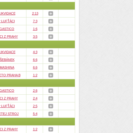
LIKVIDACE
2:13
 LUFŤÁCI
7:3
GASTICO
1:6
CI Z PRAHY
3:5
LIKVIDACE
4:3
 ŠEBÁNEK
6:6
 MASHINA
6:6
ETO PRAHA B
1:2
GASTICO
2:6
CI Z PRAHY
2:4
 LUFŤÁCI
2:5
ETEJ STROJ
5:4
CI Z PRAHY
1:2