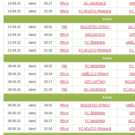
14.04.15
úterý
20:17
PRI-K
AC LIKVIDACE
OR
14.04.15
úterý
21:10
PRI-K
FC ATLETO PRAHA B
FC
2.kolo
21.04.15
úterý
18:31
PRI
ROZJETEJ STROJ
AC 
21.04.15
úterý
19:24
PRI-K
ORGASTICO
VZP
21.04.15
úterý
20:17
PRI-K
FC ŠEBÁNEK
UMĚL
21.04.15
úterý
21:10
PRI-K
FC ATLETO PRAHA B
FC
3.kolo
28.04.15
úterý
18:31
PRI
FC MASHINA
FC
28.04.15
úterý
19:24
PRI-K
UMĚLCI Z PRAHY
OR
28.04.15
úterý
20:17
PRI-K
VZP LUFŤÁCI
ROZJ
28.04.15
úterý
21:10
PRI
AC LIKVIDACE
FC ATL
4.kolo
05.05.15
úterý
18:31
PRI-K
ROZJETEJ STROJ
UMĚL
05.05.15
úterý
19:24
PRI-K
FC ŠEBÁNEK
OR
05.05.15
úterý
20:17
PRI-K
FC MASHINA
AC 
05.05.15
úterý
21:10
PRI-K
FC ATLETO PRAHA B
VZP