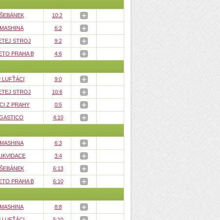
 ŠEBÁNEK
10:2
 MASHINA
6:2
ETEJ STROJ
9:2
ETO PRAHA B
4:6
 LUFŤÁCI
9:0
ETEJ STROJ
10:6
CI Z PRAHY
0:5
GASTICO
4:10
 MASHINA
6:3
LIKVIDACE
3:4
 ŠEBÁNEK
6:13
ETO PRAHA B
6:10
 MASHINA
8:8
 LUFŤÁCI
5:10