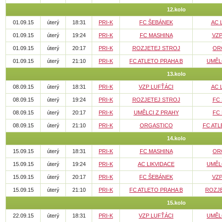
12.kolo
01.09.15
úterý
18:31
PRI-K
FC ŠEBÁNEK
AC 
01.09.15
úterý
19:24
PRI-K
FC MASHINA
VZP
01.09.15
úterý
20:17
PRI-K
ROZJETEJ STROJ
OR
01.09.15
úterý
21:10
PRI-K
FC ATLETO PRAHA B
UMĚL
13.kolo
08.09.15
úterý
18:31
PRI-K
VZP LUFŤÁCI
AC 
08.09.15
úterý
19:24
PRI-K
ROZJETEJ STROJ
FC
08.09.15
úterý
20:17
PRI-K
UMĚLCI Z PRAHY
FC
08.09.15
úterý
21:10
PRI-K
ORGASTICO
FC ATL
14.kolo
15.09.15
úterý
18:31
PRI-K
FC MASHINA
OR
15.09.15
úterý
19:24
PRI-K
AC LIKVIDACE
UMĚL
15.09.15
úterý
20:17
PRI-K
FC ŠEBÁNEK
VZP
15.09.15
úterý
21:10
PRI-K
FC ATLETO PRAHA B
ROZJ
15.kolo
22.09.15
úterý
18:31
PRI-K
VZP LUFŤÁCI
UMĚL