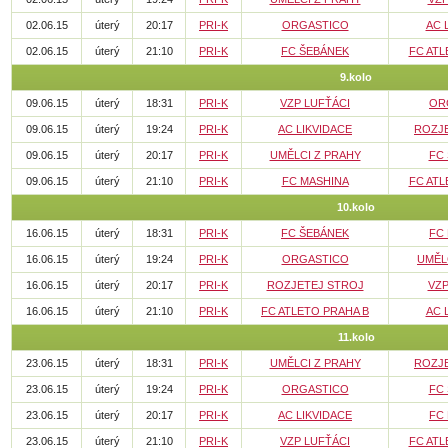
02.06.15
úterý
20:17
PRI-K
ORGASTICO
AC 
02.06.15
úterý
21:10
PRI-K
FC ŠEBÁNEK
FC ATL
9.kolo
09.06.15
úterý
18:31
PRI-K
VZP LUFŤÁCI
OR
09.06.15
úterý
19:24
PRI-K
AC LIKVIDACE
ROZJ
09.06.15
úterý
20:17
PRI-K
UMĚLCI Z PRAHY
FC
09.06.15
úterý
21:10
PRI-K
FC MASHINA
FC ATL
10.kolo
16.06.15
úterý
18:31
PRI-K
FC ŠEBÁNEK
FC
16.06.15
úterý
19:24
PRI-K
ORGASTICO
UMĚL
16.06.15
úterý
20:17
PRI-K
ROZJETEJ STROJ
VZP
16.06.15
úterý
21:10
PRI-K
FC ATLETO PRAHA B
AC 
11.kolo
23.06.15
úterý
18:31
PRI-K
UMĚLCI Z PRAHY
ROZJ
23.06.15
úterý
19:24
PRI-K
ORGASTICO
FC
23.06.15
úterý
20:17
PRI-K
AC LIKVIDACE
FC
23.06.15
úterý
21:10
PRI-K
VZP LUFŤÁCI
FC ATL