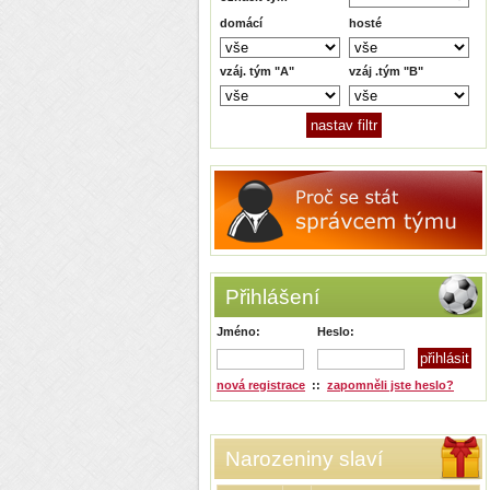
domácí
hosté
vzáj. tým "A"
vzáj .tým "B"
Přihlášení
Jméno:
Heslo:
nová registrace
::
zapomněli jste heslo?
Narozeniny slaví