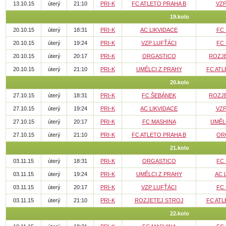
13.10.15
úterý
21:10
PRI-K
FC ATLETO PRAHA B
VZP
19.kolo
20.10.15
úterý
18:31
PRI-K
AC LIKVIDACE
FC
20.10.15
úterý
19:24
PRI-K
VZP LUFŤÁCI
FC
20.10.15
úterý
20:17
PRI-K
ORGASTICO
ROZJ
20.10.15
úterý
21:10
PRI-K
UMĚLCI Z PRAHY
FC ATL
20.kolo
27.10.15
úterý
18:31
PRI-K
FC ŠEBÁNEK
ROZJ
27.10.15
úterý
19:24
PRI-K
AC LIKVIDACE
VZP
27.10.15
úterý
20:17
PRI-K
FC MASHINA
UMĚL
27.10.15
úterý
21:10
PRI-K
FC ATLETO PRAHA B
OR
21.kolo
03.11.15
úterý
18:31
PRI-K
ORGASTICO
FC
03.11.15
úterý
19:24
PRI-K
UMĚLCI Z PRAHY
AC 
03.11.15
úterý
20:17
PRI-K
VZP LUFŤÁCI
FC
03.11.15
úterý
21:10
PRI-K
ROZJETEJ STROJ
FC ATL
22.kolo