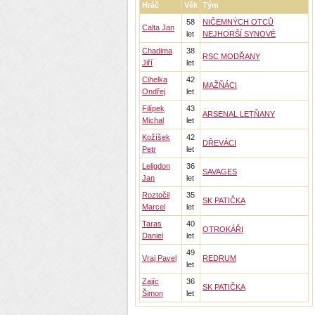
Hráč
Věk
Tým
58
NIČEMNÝCH OTCŮ
Calta Jan
let
NEJHORŠÍ SYNOVÉ
Chadima
38
RSC MODŘANY
Jiří
let
Cihelka
42
MAŽŇÁCI
Ondřej
let
Filípek
43
ARSENAL LETŇANY
Michal
let
Kožíšek
42
DŘEVÁCI
Petr
let
Leligdon
36
SAVAGES
Jan
let
Roztočil
35
SK PATIČKA
Marcel
let
Taras
40
OTROKÁŘI
Daniel
let
49
Vraj Pavel
REDRUM
let
Zajíc
36
SK PATIČKA
Šimon
let