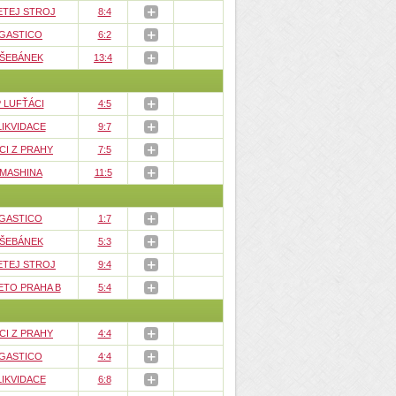
ETEJ STROJ
8:4
GASTICO
6:2
 ŠEBÁNEK
13:4
 LUFŤÁCI
4:5
LIKVIDACE
9:7
CI Z PRAHY
7:5
 MASHINA
11:5
GASTICO
1:7
 ŠEBÁNEK
5:3
ETEJ STROJ
9:4
ETO PRAHA B
5:4
CI Z PRAHY
4:4
GASTICO
4:4
LIKVIDACE
6:8