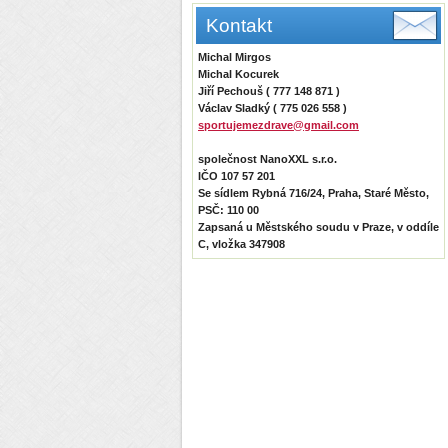
Kontakt
Michal Mirgos
Michal Kocurek
Jiří Pechouš ( 777 148 871 )
Václav Sladký ( 775 026 558 )
sportujemezdrave@gmail.com
společnost NanoXXL s.r.o.
IČO 107 57 201
Se sídlem Rybná 716/24, Praha, Staré Město,
PSČ: 110 00
Zapsaná u Městského soudu v Praze, v oddíle
C, vložka 347908