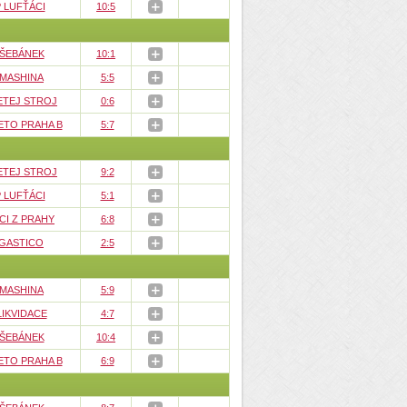
 LUFŤÁCI
10:5
 ŠEBÁNEK
10:1
 MASHINA
5:5
ETEJ STROJ
0:6
ETO PRAHA B
5:7
ETEJ STROJ
9:2
 LUFŤÁCI
5:1
CI Z PRAHY
6:8
GASTICO
2:5
 MASHINA
5:9
LIKVIDACE
4:7
 ŠEBÁNEK
10:4
ETO PRAHA B
6:9