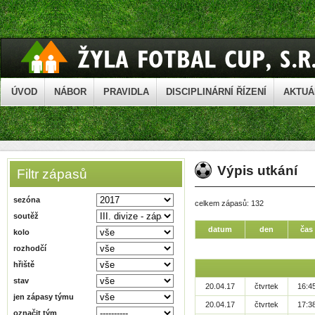
ÚVOD
NÁBOR
PRAVIDLA
DISCIPLINÁRNÍ ŘÍZENÍ
AKTUÁ
Výpis utkání
Filtr zápasů
sezóna
celkem zápasů: 132
soutěž
datum
den
čas
kolo
rozhodčí
hřiště
stav
20.04.17
čtvrtek
16:4
jen zápasy týmu
20.04.17
čtvrtek
17:3
označit tým