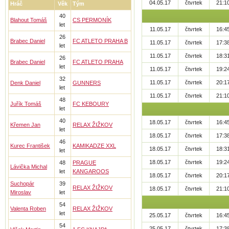
04.05.17
čtvrtek
21:1
Hráč
Věk
Tým
40
Blahout Tomáš
CS PERMONÍK
let
11.05.17
čtvrtek
16:4
26
Brabec Daniel
FC ATLETO PRAHA B
11.05.17
čtvrtek
17:3
let
11.05.17
čtvrtek
18:3
26
Brabec Daniel
FC ATLETO PRAHA
let
11.05.17
čtvrtek
19:2
32
11.05.17
čtvrtek
20:1
Denk Daniel
GUNNERS
let
11.05.17
čtvrtek
21:1
48
Juřík Tomáš
FC KEBOURY
let
40
18.05.17
čtvrtek
16:4
Křemen Jan
RELAX ŽIŽKOV
let
18.05.17
čtvrtek
17:3
46
Kurec František
KAMIKADZE XXL
18.05.17
čtvrtek
18:3
let
18.05.17
čtvrtek
19:2
48
PRAGUE
Lávička Michal
let
KANGAROOS
18.05.17
čtvrtek
20:1
Suchopár
39
RELAX ŽIŽKOV
18.05.17
čtvrtek
21:1
Miroslav
let
54
Valenta Roben
RELAX ŽIŽKOV
let
25.05.17
čtvrtek
16:4
54
25.05.17
čtvrtek
17:3