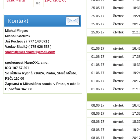
Vlček Martin
1.FC KNAJPA
let
25.05.17
čtvrtek
18:3
25.05.17
čtvrtek
19:2
Kontakt
25.05.17
čtvrtek
20:1
Michal Mirgos
25.05.17
čtvrtek
21:1
Michal Kocurek
Jiří Pechouš ( 777 148 871 )
Václav Sladký ( 775 026 558 )
01.06.17
čtvrtek
16:4
sportujemezdrave@gmail.com
01.06.17
čtvrtek
17:3
společnost NanoXXL s.r.o.
01.06.17
čtvrtek
18:3
IČO 107 57 201
01.06.17
čtvrtek
19:2
Se sídlem Rybná 716/24, Praha, Staré Město,
PSČ: 110 00
01.06.17
čtvrtek
20:1
Zapsaná u Městského soudu v Praze, v oddíle
C, vložka 347908
01.06.17
čtvrtek
21:1
08.06.17
čtvrtek
16:4
08.06.17
čtvrtek
17:3
08.06.17
čtvrtek
18:3
08.06.17
čtvrtek
19:2
08.06.17
čtvrtek
20:1