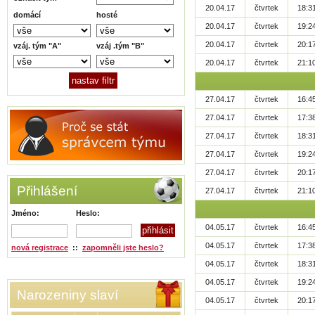
20.04.17
čtvrtek
18:3
domácí
hosté
20.04.17
čtvrtek
19:2
20.04.17
čtvrtek
20:1
vzáj. tým "A"
vzáj .tým "B"
20.04.17
čtvrtek
21:1
27.04.17
čtvrtek
16:4
27.04.17
čtvrtek
17:3
27.04.17
čtvrtek
18:3
27.04.17
čtvrtek
19:2
27.04.17
čtvrtek
20:1
Přihlášení
27.04.17
čtvrtek
21:1
Jméno:
Heslo:
04.05.17
čtvrtek
16:4
04.05.17
čtvrtek
17:3
nová registrace
::
zapomněli jste heslo?
04.05.17
čtvrtek
18:3
04.05.17
čtvrtek
19:2
Narozeniny slaví
04.05.17
čtvrtek
20:1