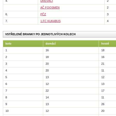
4.
DŘEVÁCI
2
AČ FOOSMEN
2
6.
PČZ
3
7.
1.FC KUKABUS
4
VSTŘELENÉ BRANKY PO JEDNOTLIVÝCH KOLECH
kolo
domácí
hosté
1
16
18
2
18
16
3
20
21
4
20
11
5
13
12
6
12
13
7
22
17
8
14
11
9
13
26
10
12
20