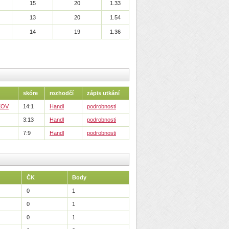
15
20
1.33
13
20
1.54
14
19
1.36
skóre
rozhodčí
zápis utkání
KOV
14:1
Handl
podrobnosti
3:13
Handl
podrobnosti
7:9
Handl
podrobnosti
ČK
Body
0
1
0
1
0
1