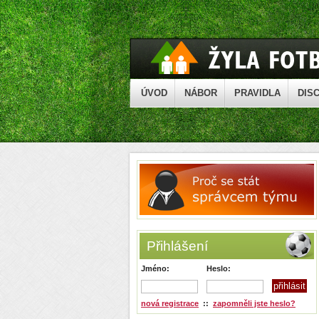
ÚVOD
NÁBOR
PRAVIDLA
DISC
Přihlášení
Jméno:
Heslo:
nová registrace
::
zapomněli jste heslo?