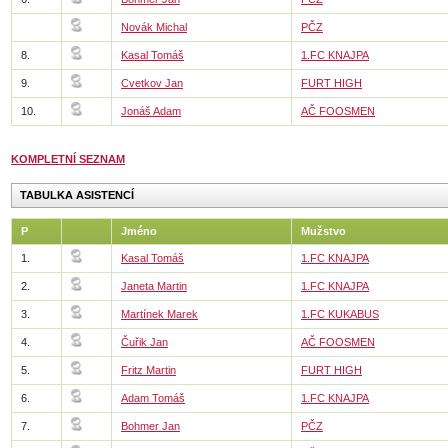
Novák Michal
PČZ
8.
Kasal Tomáš
1.FC KNAJPA
9.
Cvetkov Jan
FURT HIGH
10.
Jonáš Adam
AČ FOOSMEN
KOMPLETNÍ SEZNAM
TABULKA ASISTENCÍ
P
Jméno
Mužstvo
1.
Kasal Tomáš
1.FC KNAJPA
2.
Janeta Martin
1.FC KNAJPA
3.
Martínek Marek
1.FC KUKABUS
4.
Čuřik Jan
AČ FOOSMEN
5.
Fritz Martin
FURT HIGH
6.
Adam Tomáš
1.FC KNAJPA
7.
Bohmer Jan
PČZ