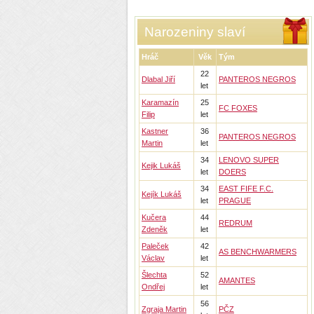
Narozeniny slaví
Hráč
Věk
Tým
22
Dlabal Jiří
PANTEROS NEGROS
let
Karamazín
25
FC FOXES
Filip
let
Kastner
36
PANTEROS NEGROS
Martin
let
34
LENOVO SUPER
Kejik Lukáš
let
DOERS
34
EAST FIFE F.C.
Kejík Lukáš
let
PRAGUE
Kučera
44
REDRUM
Zdeněk
let
Paleček
42
AS BENCHWARMERS
Václav
let
Šlechta
52
AMANTES
Ondřej
let
56
Zgraja Martin
PČZ