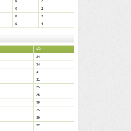
0
2
0
2
0
3
0
4
vše
34
34
41
31
25
25
39
25
39
32