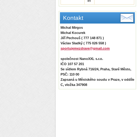
let
Kontakt
Michal Mirgos
Michal Kocurek
Jiří Pechouš ( 777 148 871 )
Václav Sladký ( 775 026 558 )
sportujemezdrave@gmail.com
společnost NanoXXL s.r.o.
IČO 107 57 201
Se sídlem Rybná 716/24, Praha, Staré Město,
PSČ: 110 00
Zapsaná u Městského soudu v Praze, v oddíle
C, vložka 347908