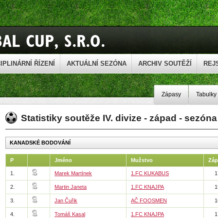
IPLINÁRNÍ ŘÍZENÍ
AKTUÁLNÍ SEZÓNA
ARCHIV SOUTĚŽÍ
REJ
Zápasy
Tabulky
Statistiky soutěže IV. divize - západ - sezón
KANADSKÉ BODOVÁNÍ
P
Jméno
Mužstvo
Záp
1.
Marek Martínek
1.FC KUKABUS
1
2.
Martin Janeta
1.FC KNAJPA
1
3.
Jan Čuřik
AČ FOOSMEN
1
4.
Tomáš Kasal
1.FC KNAJPA
1