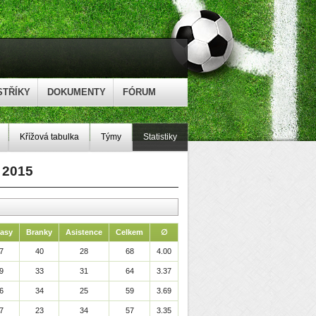
STŘÍKY
DOKUMENTY
FÓRUM
Křížová tabulka
Týmy
Statistiky
a 2015
asy
Branky
Asistence
Celkem
∅
7
40
28
68
4.00
9
33
31
64
3.37
6
34
25
59
3.69
7
23
34
57
3.35