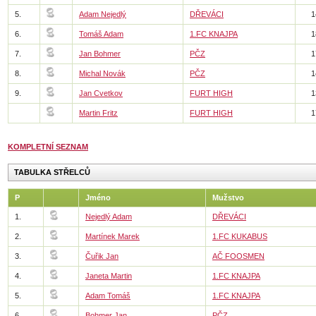
5.
Adam Nejedlý
DŘEVÁCI
1
6.
Tomáš Adam
1.FC KNAJPA
1
7.
Jan Bohmer
PČZ
1
8.
Michal Novák
PČZ
1
9.
Jan Cvetkov
FURT HIGH
1
Martin Fritz
FURT HIGH
1
KOMPLETNÍ SEZNAM
TABULKA STŘELCŮ
P
Jméno
Mužstvo
1.
Nejedlý Adam
DŘEVÁCI
2.
Martínek Marek
1.FC KUKABUS
3.
Čuřik Jan
AČ FOOSMEN
4.
Janeta Martin
1.FC KNAJPA
5.
Adam Tomáš
1.FC KNAJPA
6.
Bohmer Jan
PČZ