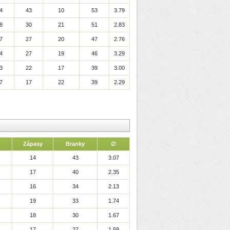
4
43
10
53
3.79
8
30
21
51
2.83
7
27
20
47
2.76
4
27
19
46
3.29
3
22
17
39
3.00
7
17
22
39
2.29
Zápasy
Branky
∅
14
43
3.07
17
40
2.35
16
34
2.13
19
33
1.74
18
30
1.67
17
27
1.59