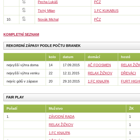
Pecha Lukáš
PČZ
Tichý Milan
1.FC KUKABUS
10.
Novák Michal
PČZ
KOMPLETNÍ SEZNAM
REKORDNÍ ZÁPASY PODLE POČTU BRANEK
kolo
datum
domácí
hosté
nejvyšší výhra doma
14
17.09.2015
AČ FOOSMEN
RELAX ŽIŽ
nejvyšší výhra venku
22
12.11.2015
RELAX ŽIŽKOV
DŘEVÁCI
nejvíc gólů v zápase
20
29.10.2015
1.FC KNAJPA
FURT HIGH
FAIR PLAY
Pořadí
Mužstvo
ŽK
1.
ZÁVODNÍ RADA
1
RELAX ŽIŽKOV
1
1.FC KNAJPA
1