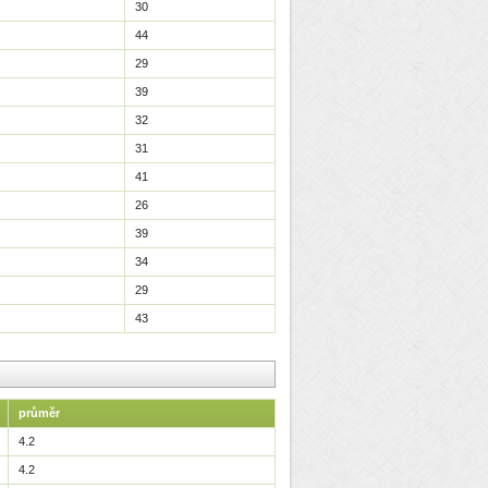
30
44
29
39
32
31
41
26
39
34
29
43
průměr
4.2
4.2