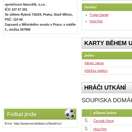
společnost NanoXXL s.r.o.
Domácí
IČO 107 57 201
Se sídlem Rybná 716/24, Praha, Staré Město,
Trojan Daniel
PSČ: 110 00
Hösl Petr
Zapsaná u Městského soudu v Praze, v oddíle
C, vložka 347908
KARTY BĚHEM U
jméno
Klimeš Jakub
Růžička Vojtěch
HRÁČI UTKÁNÍ
SOUPISKA DOMÁ
Fotbal jinde
příjmení jméno
Čermák Pavel
Error: http://www.eurofotbal.cz/feed/rss/
Hösl Petr