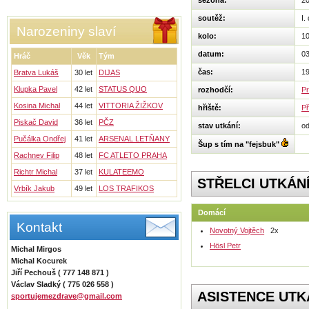
sezóna:
2
soutěž:
I.
Narozeniny slaví
kolo:
1
datum:
03
Hráč
Věk
Tým
čas:
19
Bratva Lukáš
30 let
DIJAS
Klupka Pavel
42 let
STATUS QUO
rozhodčí:
Pr
Kosina Michal
44 let
VITTORIA ŽIŽKOV
hřiště:
Př
Piskač David
36 let
PČZ
stav utkání:
o
Pučálka Ondřej
41 let
ARSENAL LETŇANY
Šup s tím na "fejsbuk"
Rachnev Filip
48 let
FC ATLETO PRAHA
Richtr Michal
37 let
KULATEEMO
STŘELCI UTKÁN
Vrbík Jakub
49 let
LOS TRAFIKOS
Domácí
Kontakt
Novotný Vojtěch
2x
Hösl Petr
Michal Mirgos
Michal Kocurek
Jiří Pechouš ( 777 148 871 )
Václav Sladký ( 775 026 558 )
ASISTENCE UTK
sportujemezdrave@gmail.com