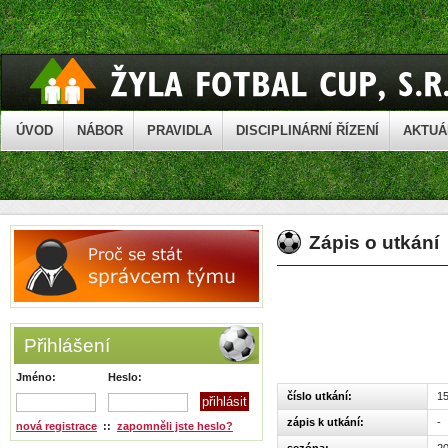
ÚVOD
NÁBOR
PRAVIDLA
DISCIPLINÁRNÍ ŘÍZENÍ
AKTUÁ
Zápis o utkání
Přihlášení
Jméno:
Heslo:
číslo utkání:
1
zápis k utkání:
-
nová registrace
::
zapomněli jste heslo?