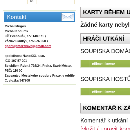
let
KARTY BĚHEM U
Kontakt
Žádné karty nebyl
Michal Mirgos
Michal Kocurek
Jiří Pechouš ( 777 148 871 )
HRÁČI UTKÁNÍ
Václav Sladký ( 775 026 558 )
sportujemezdrave@gmail.com
SOUPISKA DOMÁ
společnost NanoXXL s.r.o.
IČO 107 57 201
příjmení jméno
Se sídlem Rybná 716/24, Praha, Staré Město,
PSČ: 110 00
Zapsaná u Městského soudu v Praze, v oddíle
SOUPISKA HOST
C, vložka 347908
příjmení jméno
KOMENTÁŘ K ZÁ
Komentář k utkání 
[vložit / upravit ko