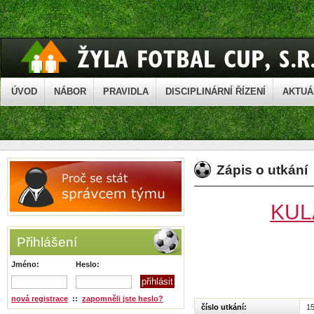
ÚVOD
NÁBOR
PRAVIDLA
DISCIPLINÁRNÍ ŘÍZENÍ
AKTUÁ
Zápis o utkání
KUL
Přihlášení
Jméno:
Heslo:
nová registrace
::
zapomněli jste heslo?
číslo utkání:
1