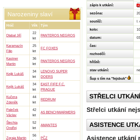
zápis k utkání:
Narozeniny slaví
sezóna:
2
soutěž:
I.
Hráč
Věk
Tým
kolo:
1
22
Dlabal Jiří
PANTEROS NEGROS
datum:
03
let
Karamazín
25
čas:
FC FOXES
Filip
let
rozhodčí:
Kastner
36
PANTEROS NEGROS
hřiště:
Martin
let
stav utkání:
n
34
LENOVO SUPER
Kejik Lukáš
let
DOERS
Šup s tím na "fejsbuk"
34
EAST FIFE F.C.
Kejík Lukáš
let
PRAGUE
STŘELCI UTKÁN
Kučera
44
REDRUM
Zdeněk
let
Střelci utkání nej
Paleček
42
AS BENCHWARMERS
Václav
let
Šlechta
52
ASISTENCE UTK
AMANTES
Ondřej
let
56
Asistence utkání 
Zgraja Martin
PČZ