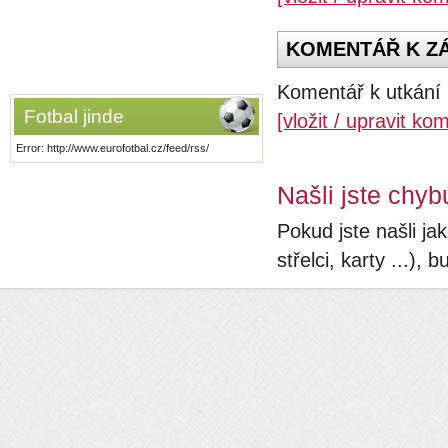
KOMENTÁŘ K ZÁP
Komentář k utkání 
Fotbal jinde
[vložit / upravit ko
Error: http://www.eurofotbal.cz/feed/rss/
Našli jste chyb
Pokud jste našli ja
střelci, karty ...)