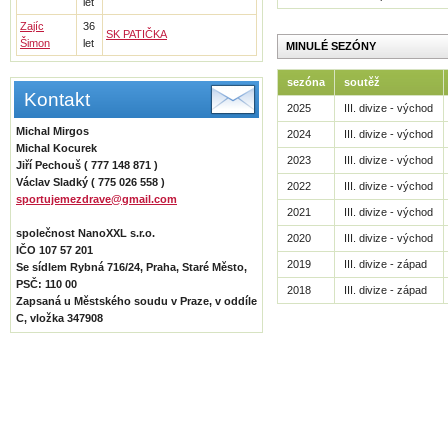
let
Zajíc
36
SK PATIČKA
Šimon
let
MINULÉ SEZÓNY
sezóna
soutěž
Kontakt
2025
III. divize - východ
Michal Mirgos
2024
III. divize - východ
Michal Kocurek
2023
III. divize - východ
Jiří Pechouš ( 777 148 871 )
Václav Sladký ( 775 026 558 )
2022
III. divize - východ
sportujemezdrave@gmail.com
2021
III. divize - východ
společnost NanoXXL s.r.o.
2020
III. divize - východ
IČO 107 57 201
2019
III. divize - západ
Se sídlem Rybná 716/24, Praha, Staré Město,
PSČ: 110 00
2018
III. divize - západ
Zapsaná u Městského soudu v Praze, v oddíle
C, vložka 347908