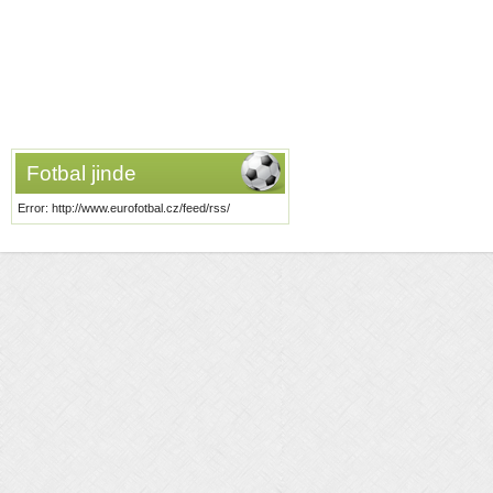
Fotbal jinde
Error: http://www.eurofotbal.cz/feed/rss/