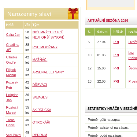
Narozeniny slaví
AKTUÁLNÍ SEZÓNA 2026
Hráč
Věk
Tým
k.
datum
hřiště
rozh
58
NIČEMNÝCH OTCŮ
Calta Jan
let
NEJHORŠÍ SYNOVÉ
5
27.04.
PRI
Dvoř
Chadima
38
RSC MODŘANY
Jiří
let
bez
10
01.06.
PRI
Cihelka
42
rozho
MAŽŇÁCI
Ondřej
let
12
15.06.
PRI
Šedin
Filípek
43
ARSENAL LETŇANY
Michal
let
13
22.06.
PRI
Prosi
Kožíšek
42
DŘEVÁCI
Petr
let
Leligdon
36
SAVAGES
Jan
let
Roztočil
35
STATISTIKY HRÁČE V SEZÓNĚ
SK PATIČKA
Marcel
let
Průměr gólů na zápas:
Taras
40
OTROKÁŘI
Daniel
let
Průměr asistencí na zápas:
49
Vraj Pavel
REDRUM
Průměr bodů na zápas: