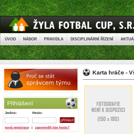
ÚVOD
NÁBOR
PRAVIDLA
DISCIPLINÁRNÍ ŘÍZENÍ
AKTUÁ
Karta hráče - 
Přihlášení
Jméno:
Heslo:
nová registrace
::
zapomněli jste heslo?