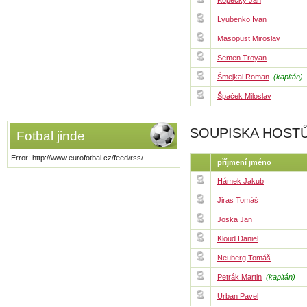
Kopecký Jan
Lyubenko Ivan
Masopust Miroslav
Semen Troyan
Šmejkal Roman
(kapitán)
Špaček Miloslav
SOUPISKA HOST
Fotbal jinde
Error: http://www.eurofotbal.cz/feed/rss/
příjmení jméno
Hámek Jakub
Jiras Tomáš
Joska Jan
Kloud Daniel
Neuberg Tomáš
Petrák Martin
(kapitán)
Urban Pavel