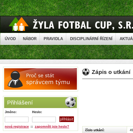
ÚVOD
NÁBOR
PRAVIDLA
DISCIPLINÁRNÍ ŘÍZENÍ
AKTUÁ
Zápis o utkání
Přihlášení
Jméno:
Heslo:
nová registrace
::
zapomněli jste heslo?
číslo utkání:
4