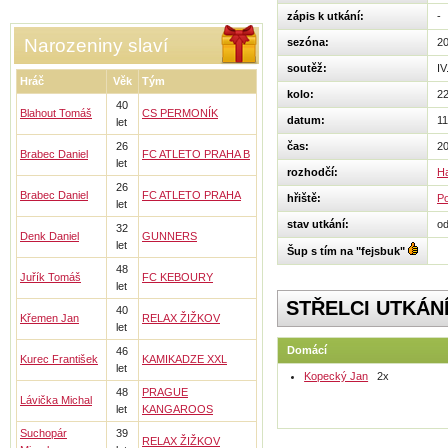
zápis k utkání:
-
Narozeniny slaví
sezóna:
2
soutěž:
IV
Hráč
Věk
Tým
kolo:
2
40
Blahout Tomáš
CS PERMONÍK
datum:
11
let
26
čas:
20
Brabec Daniel
FC ATLETO PRAHA B
let
rozhodčí:
Ha
26
Brabec Daniel
FC ATLETO PRAHA
hřiště:
Po
let
stav utkání:
o
32
Denk Daniel
GUNNERS
let
Šup s tím na "fejsbuk"
48
Juřík Tomáš
FC KEBOURY
let
STŘELCI UTKÁN
40
Křemen Jan
RELAX ŽIŽKOV
let
Domácí
46
Kurec František
KAMIKADZE XXL
let
Kopecký Jan
2x
48
PRAGUE
Lávička Michal
let
KANGAROOS
Suchopár
39
RELAX ŽIŽKOV