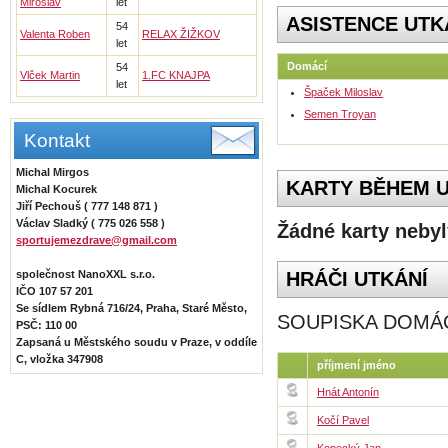
Miroslav
let
ASISTENCE UTK
54
Valenta Roben
RELAX ŽIŽKOV
let
Domácí
54
Vlček Martin
1.FC KNAJPA
let
Špaček Miloslav
Semen Troyan
Kontakt
Michal Mirgos
KARTY BĚHEM U
Michal Kocurek
Jiří Pechouš ( 777 148 871 )
Václav Sladký ( 775 026 558 )
Žádné karty nebyl
sportujemezdrave@gmail.com
společnost NanoXXL s.r.o.
HRÁČI UTKÁNÍ
IČO 107 57 201
Se sídlem Rybná 716/24, Praha, Staré Město,
SOUPISKA DOMÁ
PSČ: 110 00
Zapsaná u Městského soudu v Praze, v oddíle
C, vložka 347908
příjmení jméno
Hnát Antonín
Kočí Pavel