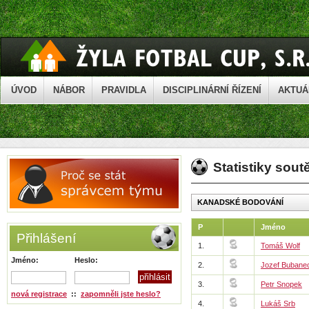
ÚVOD
NÁBOR
PRAVIDLA
DISCIPLINÁRNÍ ŘÍZENÍ
AKTUÁ
Statistiky sou
KANADSKÉ BODOVÁNÍ
P
Jméno
Přihlášení
1.
Tomáš Wolf
Jméno:
Heslo:
2.
Jozef Bubane
3.
Petr Snopek
nová registrace
::
zapomněli jste heslo?
4.
Lukáš Srb