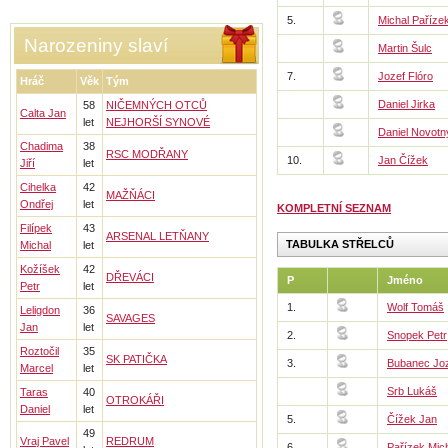
5.
Michal Paříze
Narozeniny slaví
Martin Šulc
7.
Jozef Flóro
Hráč
Věk
Tým
Daniel Jirka
58
NIČEMNÝCH OTCŮ
Calta Jan
let
NEJHORŠÍ SYNOVÉ
Daniel Novotn
Chadima
38
RSC MODŘANY
10.
Jan Čížek
Jiří
let
Cihelka
42
MAŽŇÁCI
Ondřej
let
KOMPLETNÍ SEZNAM
Filípek
43
ARSENAL LETŇANY
TABULKA STŘELCŮ
Michal
let
Kožíšek
42
DŘEVÁCI
P
Jméno
Petr
let
1.
Wolf Tomáš
Leligdon
36
SAVAGES
Jan
let
2.
Snopek Petr
Roztočil
35
SK PATIČKA
3.
Bubanec Jo
Marcel
let
Srb Lukáš
Taras
40
OTROKÁŘI
Daniel
let
5.
Čížek Jan
49
Vraj Pavel
REDRUM
6.
Pařízek Mic