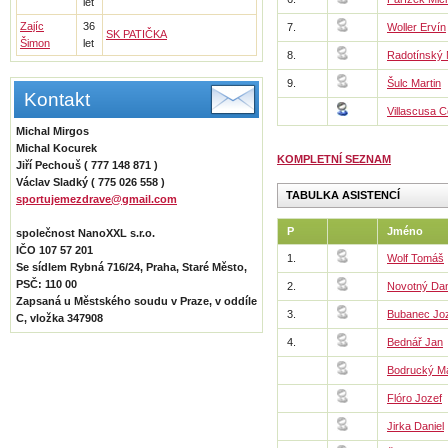
let
Zajíc
36
7.
Woller Ervín
SK PATIČKA
Šimon
let
8.
Radotínský
9.
Šulc Martin
Kontakt
Villascusa C
Michal Mirgos
Michal Kocurek
KOMPLETNÍ SEZNAM
Jiří Pechouš ( 777 148 871 )
Václav Sladký ( 775 026 558 )
TABULKA ASISTENCÍ
sportujemezdrave@gmail.com
P
Jméno
společnost NanoXXL s.r.o.
IČO 107 57 201
1.
Wolf Tomáš
Se sídlem Rybná 716/24, Praha, Staré Město,
PSČ: 110 00
2.
Novotný Dan
Zapsaná u Městského soudu v Praze, v oddíle
3.
Bubanec Jo
C, vložka 347908
4.
Bednář Jan
Bodrucký M
Flóro Jozef
Jirka Daniel