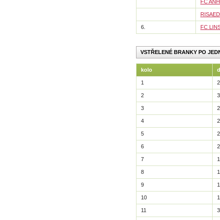
FC ANH
RISAED
6.
FC LIN
VSTŘELENÉ BRANKY PO JED
kolo
1
2
2
3
3
2
4
2
5
2
6
2
7
1
8
1
9
1
10
1
11
3