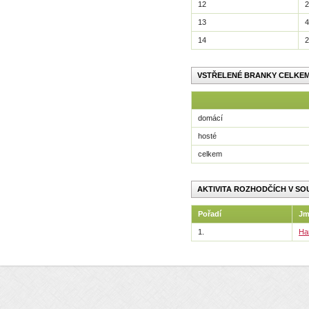
12
2
13
4
14
2
VSTŘELENÉ BRANKY CELKE
domácí
hosté
celkem
AKTIVITA ROZHODČÍCH V SO
Pořadí
Jm
1.
Ha