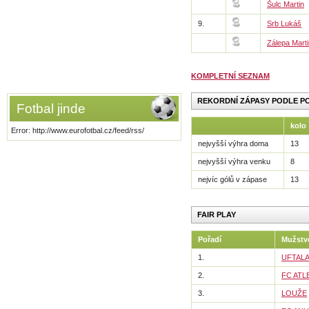
Šulc Martin
9.
Srb Lukáš
Zálepa Marti
KOMPLETNÍ SEZNAM
REKORDNÍ ZÁPASY PODLE P
Fotbal jinde
kolo
Error: http://www.eurofotbal.cz/feed/rss/
nejvyšší výhra doma
13
nejvyšší výhra venku
8
nejvíc gólů v zápase
13
FAIR PLAY
Pořadí
Mužstv
1.
UFTALA
2.
FC ATL
3.
LOUŽE