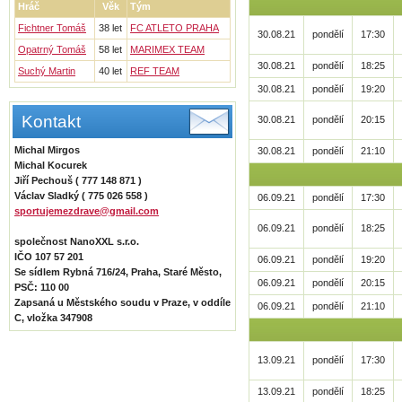
Hráč
Věk
Tým
Fichtner Tomáš
38 let
FC ATLETO PRAHA
30.08.21
pondělí
17:30
Opatrný Tomáš
58 let
MARIMEX TEAM
30.08.21
pondělí
18:25
Suchý Martin
40 let
REF TEAM
30.08.21
pondělí
19:20
Kontakt
30.08.21
pondělí
20:15
Michal Mirgos
30.08.21
pondělí
21:10
Michal Kocurek
Jiří Pechouš ( 777 148 871 )
Václav Sladký ( 775 026 558 )
06.09.21
pondělí
17:30
sportujemezdrave@gmail.com
06.09.21
pondělí
18:25
společnost NanoXXL s.r.o.
IČO 107 57 201
06.09.21
pondělí
19:20
Se sídlem Rybná 716/24, Praha, Staré Město,
06.09.21
pondělí
20:15
PSČ: 110 00
Zapsaná u Městského soudu v Praze, v oddíle
06.09.21
pondělí
21:10
C, vložka 347908
13.09.21
pondělí
17:30
13.09.21
pondělí
18:25