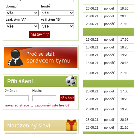
domácí
hosté
28.06.21
pondělí
19:20
28.06.21
pondělí
20:15
vzáj. tým "A"
vzáj .tým "B"
28.06.21
pondělí
21:10
16.08.21
pondělí
17:30
16.08.21
pondělí
18:25
16.08.21
pondělí
19:20
16.08.21
pondělí
20:15
16.08.21
pondělí
21:10
Přihlášení
Jméno:
Heslo:
23.08.21
pondělí
17:30
23.08.21
pondělí
18:25
nová registrace
::
zapomněli jste heslo?
23.08.21
pondělí
19:20
23.08.21
pondělí
20:15
Narozeniny slaví
23.08.21
pondělí
21:10