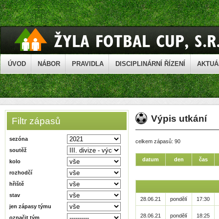
ÚVOD
NÁBOR
PRAVIDLA
DISCIPLINÁRNÍ ŘÍZENÍ
AKTUÁ
Výpis utkání
Filtr zápasů
sezóna
celkem zápasů: 90
soutěž
datum
den
čas
kolo
rozhodčí
hřiště
stav
28.06.21
pondělí
17:30
jen zápasy týmu
28.06.21
pondělí
18:25
označit tým