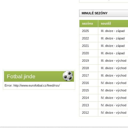
MINULÉ SEZÓNY
sezóna
soutěž
2025
III. divize - západ
2022
III. divize - západ
2021
III. divize - západ
2020
III. divize - západ
2019
III. divize - východ
2018
III. divize - východ
Fotbal jinde
2017
III. divize - východ
2016
IV. divize - východ
Error: http://www.eurofotbal.cz/feed/rss/
2015
IV. divize - východ
2014
IV. divize - východ
2013
IV. divize - východ
2012
IV. divize - východ