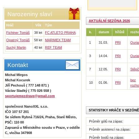
Narozeniny slaví
AKTUÁLNÍ SEZÓNA 2026
Hráč
Věk
Tým
k.
datum
hřiště
rozh
Fichtner Tomáš
38 let
FC ATLETO PRAHA
Opatrný Tomáš
58 let
MARIMEX TEAM
1
31.03.
PRI
Ouria
Suchý Martin
40 let
REF TEAM
3
14.04.
PRI
Ouria
Kontakt
7
12.05.
PRI
Stěp
Michal Mirgos
Michal Kocurek
bez
10
01.06.
PRI
Jiří Pechouš ( 777 148 871 )
rozho
Václav Sladký ( 775 026 558 )
sportujemezdrave@gmail.com
společnost NanoXXL s.r.o.
STATISTIKY HRÁČE V SEZÓNĚ
IČO 107 57 201
Se sídlem Rybná 716/24, Praha, Staré Město,
Průměr gólů na zápas:
PSČ: 110 00
Zapsaná u Městského soudu v Praze, v oddíle
Průměr asistencí na zápas:
C, vložka 347908
Průměr bodů na zápas: