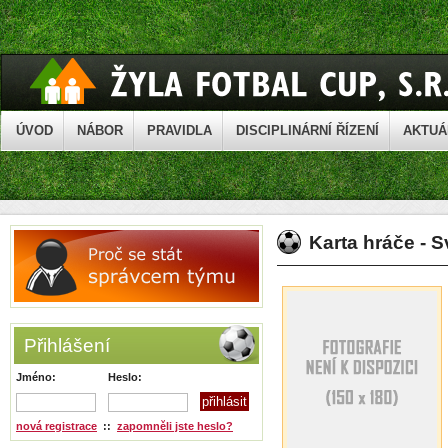
ÚVOD
NÁBOR
PRAVIDLA
DISCIPLINÁRNÍ ŘÍZENÍ
AKTUÁ
Karta hráče - S
Přihlášení
Jméno:
Heslo:
nová registrace
::
zapomněli jste heslo?