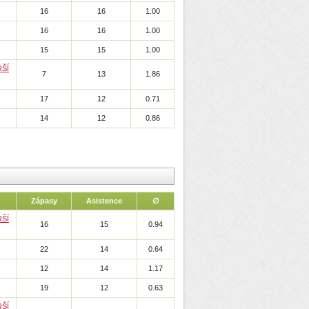
16
16
1.00
16
16
1.00
15
15
1.00
ŠÍ
7
13
1.86
17
12
0.71
14
12
0.86
Zápasy
Asistence
∅
ŠÍ
16
15
0.94
22
14
0.64
12
14
1.17
19
12
0.63
ŠÍ