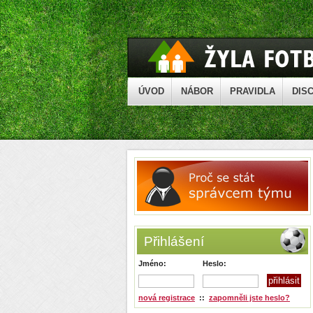
ÚVOD
NÁBOR
PRAVIDLA
DISC
Přihlášení
Jméno:
Heslo:
nová registrace
::
zapomněli jste heslo?