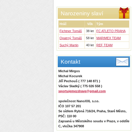
Narozeniny slaví
Hráč
Věk
Tým
Fichtner Tomáš
38 let
FC ATLETO PRAHA
Opatrný Tomáš
58 let
MARIMEX TEAM
Suchý Martin
40 let
REF TEAM
Kontakt
Michal Mirgos
Michal Kocurek
Jiří Pechouš ( 777 148 871 )
Václav Sladký ( 775 026 558 )
sportujemezdrave@gmail.com
společnost NanoXXL s.r.o.
IČO 107 57 201
Se sídlem Rybná 716/24, Praha, Staré Město,
PSČ: 110 00
Zapsaná u Městského soudu v Praze, v oddíle
C, vložka 347908