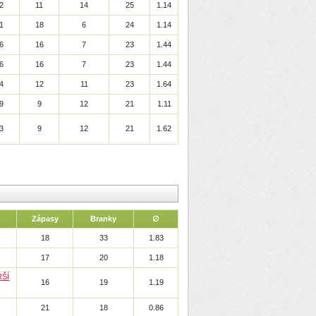
2
11
14
25
1.14
1
18
6
24
1.14
6
16
7
23
1.44
6
16
7
23
1.44
4
12
11
23
1.64
9
9
12
21
1.11
3
9
12
21
1.62
Zápasy
Branky
∅
18
33
1.83
17
20
1.18
ŠÍ
16
19
1.19
21
18
0.86