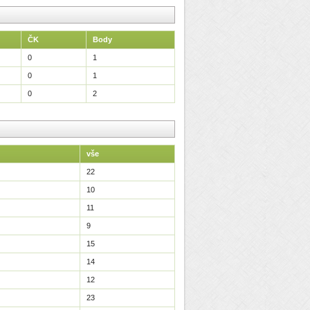
ČK
Body
0
1
0
1
0
2
vše
22
10
11
9
15
14
12
23