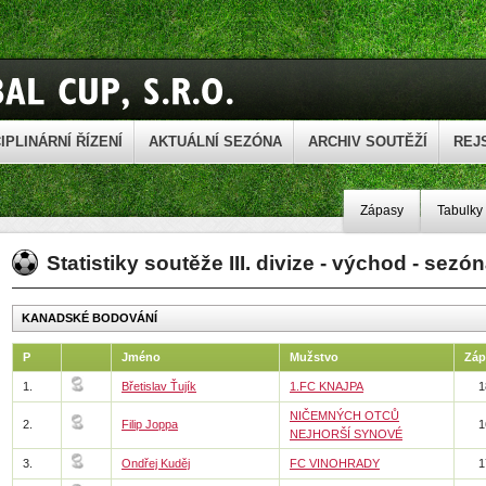
IPLINÁRNÍ ŘÍZENÍ
AKTUÁLNÍ SEZÓNA
ARCHIV SOUTĚŽÍ
REJ
Zápasy
Tabulky
Statistiky soutěže III. divize - východ - sezó
KANADSKÉ BODOVÁNÍ
P
Jméno
Mužstvo
Záp
1.
Břetislav Ťujík
1.FC KNAJPA
1
NIČEMNÝCH OTCŮ
2.
Filip Joppa
1
NEJHORŠÍ SYNOVÉ
3.
Ondřej Kuděj
FC VINOHRADY
1