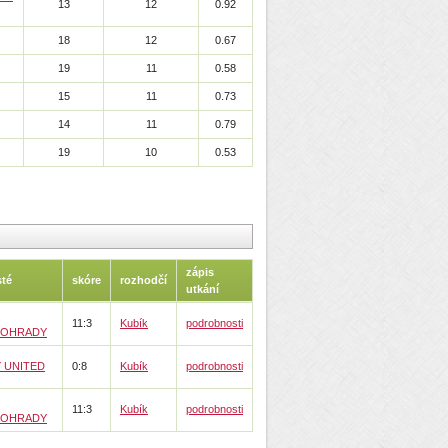
13
12
0.92
18
12
0.67
19
11
0.58
15
11
0.73
14
11
0.79
19
10
0.53
zápis
té
skóre
rozhodčí
utkání
11:3
Kubík
podrobnosti
NOHRADY
Y UNITED
0:8
Kubík
podrobnosti
11:3
Kubík
podrobnosti
NOHRADY