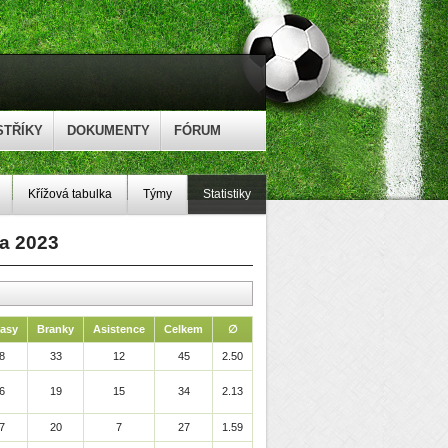
STŘÍKY
DOKUMENTY
FÓRUM
Křížová tabulka
Týmy
Statistiky
na 2023
asy
Branky
Asistence
Celkem
∅
8
33
12
45
2.50
6
19
15
34
2.13
7
20
7
27
1.59