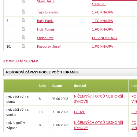
Skála Jakub
SYNOVÉ
Ťujík Břetislav
1.FC KNAJPA
7.
Balej Patrik
1.FC KNAJPA
Holý Tomáš
1.FC KNAJPA
Štefan Petr
FC VINOHRADY
10.
Kocourek Josef
1.FC KNAJPA
KOMPLETNÍ SEZNAM
REKORDNÍ ZÁPASY PODLE POČTU BRANEK
kolo
datum
domácí
hos
nejvyšší výhra
NIČEMNÝCH OTCŮ NEJHORŠÍ
FC
8
05.06.2023
doma
SYNOVÉ
VI
nejvyšší výhra
18
09.10.2023
LOUŽE
FL
venku
nejvíc gólů v
NIČEMNÝCH OTCŮ NEJHORŠÍ
FC
8
05.06.2023
zápase
SYNOVÉ
VI