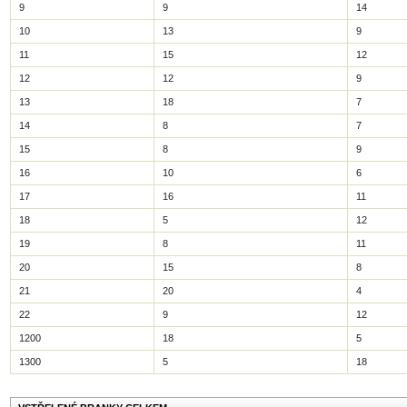
9
9
14
10
13
9
11
15
12
12
12
9
13
18
7
14
8
7
15
8
9
16
10
6
17
16
11
18
5
12
19
8
11
20
15
8
21
20
4
22
9
12
1200
18
5
1300
5
18