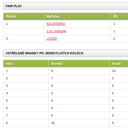
FAIR PLAY
Pořadí
Mužstvo
ŽK
1.
KULATEEMO
1
1.FC KNAJPA
1
3.
LOUŽE
2
VSTŘELENÉ BRANKY PO JEDNOTLIVÝCH KOLECH
kolo
domácí
hosté
1
8
14
2
7
3
3
6
5
4
3
6
5
9
6
6
5
9
7
6
6
8
15
8