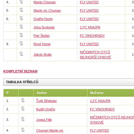
4.
Martin Chuman
FLY UNITED
2
5.
Martin ml. Chuman
FLY UNITED
2
6.
Ondřej Honig
FLY UNITED
1
Jirka Svoboda
1.FC KNAJPA
1
Petr Štefan
FC VINOHRADY
1
9.
René Honig
FLY UNITED
1
NIČEMNÝCH OTCŮ
Jakub Skála
1
NEJHORŠÍ SYNOVÉ
KOMPLETNÍ SEZNAM
TABULKA STŘELCŮ
P
Jméno
Mužstvo
1.
Ťujík Břetislav
1.FC KNAJPA
2.
Kuděj Ondřej
FC VINOHRADY
NIČEMNÝCH OTCŮ NEJHOR
3.
Joppa Filip
SYNOVÉ
4.
Chuman Martin ml.
FLY UNITED