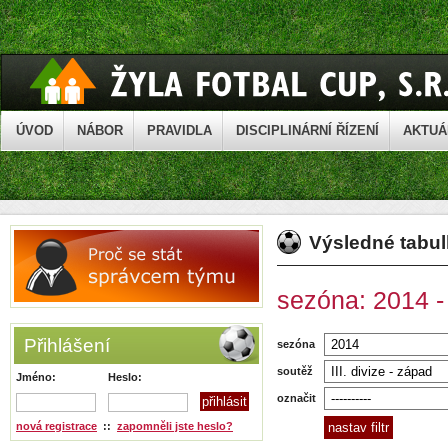
ÚVOD
NÁBOR
PRAVIDLA
DISCIPLINÁRNÍ ŘÍZENÍ
AKTUÁ
Výsledné tabu
sezóna: 2014 - 
Přihlášení
sezóna
soutěž
Jméno:
Heslo:
označit
nová registrace
::
zapomněli jste heslo?