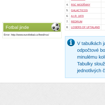
4.
RSC MODŘANY
5.
GALACTICOS
6.
A.I.R. 1870
7.
REDRUM
Fotbal jinde
8.
LOSERS OF UFTALAND
Error: http://www.eurofotbal.cz/feed/rss/
V tabulkách 
odpočtové bo
minulému kol
Tabulky slouž
jednotlivých 