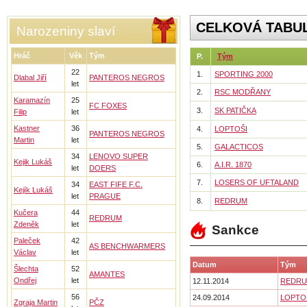
CELKOVÁ TABU
Narozeniny slaví
Hráč
Věk
Tým
P.
Tým
22
1.
SPORTING 2000
Dlabal Jiří
PANTEROS NEGROS
let
2.
RSC MODŘANY
Karamazín
25
FC FOXES
3.
SK PATIČKA
Filip
let
Kastner
36
4.
LOPTOŠI
PANTEROS NEGROS
Martin
let
5.
GALACTICOS
34
LENOVO SUPER
Kejik Lukáš
6.
A.I.R. 1870
let
DOERS
7.
LOSERS OF UFTALAND
34
EAST FIFE F.C.
Kejík Lukáš
let
PRAGUE
8.
REDRUM
Kučera
44
REDRUM
Zdeněk
let
Sankce
Paleček
42
AS BENCHWARMERS
Václav
let
Datum
Tým
Šlechta
52
AMANTES
Ondřej
let
12.11.2014
REDR
56
24.09.2014
LOPTO
Zgraja Martin
PČZ