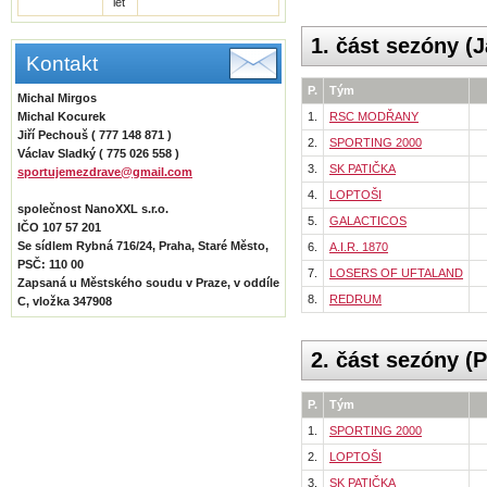
let
1. část sezóny (J
Kontakt
P.
Tým
Michal Mirgos
Michal Kocurek
1.
RSC MODŘANY
Jiří Pechouš ( 777 148 871 )
2.
SPORTING 2000
Václav Sladký ( 775 026 558 )
3.
SK PATIČKA
sportujemezdrave@gmail.com
4.
LOPTOŠI
společnost NanoXXL s.r.o.
5.
GALACTICOS
IČO 107 57 201
Se sídlem Rybná 716/24, Praha, Staré Město,
6.
A.I.R. 1870
PSČ: 110 00
7.
LOSERS OF UFTALAND
Zapsaná u Městského soudu v Praze, v oddíle
8.
REDRUM
C, vložka 347908
2. část sezóny (
P.
Tým
1.
SPORTING 2000
2.
LOPTOŠI
3.
SK PATIČKA