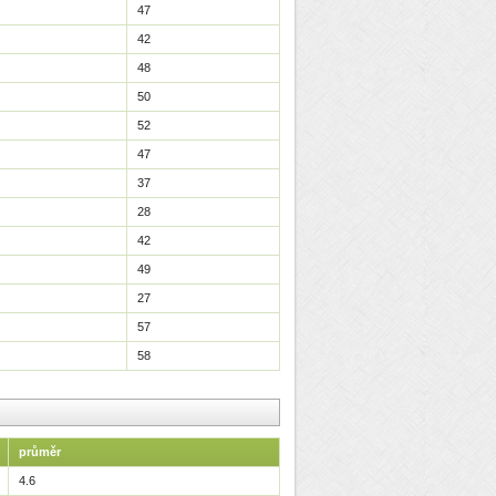
47
42
48
50
52
47
37
28
42
49
27
57
58
průměr
4.6