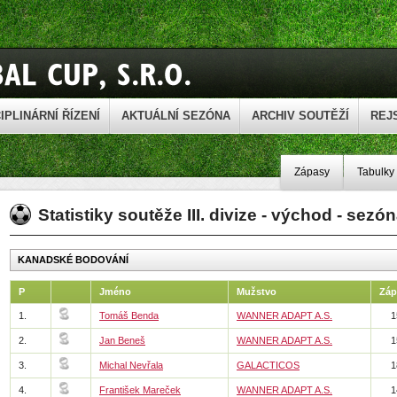
IPLINÁRNÍ ŘÍZENÍ
AKTUÁLNÍ SEZÓNA
ARCHIV SOUTĚŽÍ
REJ
Zápasy
Tabulky
Statistiky soutěže III. divize - východ - sezó
KANADSKÉ BODOVÁNÍ
P
Jméno
Mužstvo
Záp
1.
Tomáš Benda
WANNER ADAPT A.S.
1
2.
Jan Beneš
WANNER ADAPT A.S.
1
3.
Michal Nevřala
GALACTICOS
1
4.
František Mareček
WANNER ADAPT A.S.
1