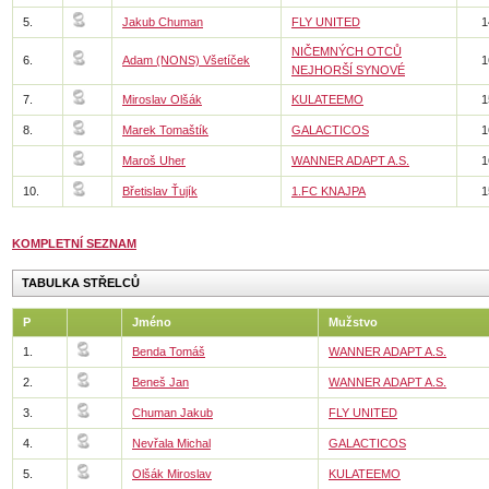
5.
Jakub Chuman
FLY UNITED
1
NIČEMNÝCH OTCŮ
6.
Adam (NONS) Všetíček
1
NEJHORŠÍ SYNOVÉ
7.
Miroslav Olšák
KULATEEMO
1
8.
Marek Tomaštík
GALACTICOS
1
Maroš Uher
WANNER ADAPT A.S.
1
10.
Břetislav Ťujík
1.FC KNAJPA
1
KOMPLETNÍ SEZNAM
TABULKA STŘELCŮ
P
Jméno
Mužstvo
1.
Benda Tomáš
WANNER ADAPT A.S.
2.
Beneš Jan
WANNER ADAPT A.S.
3.
Chuman Jakub
FLY UNITED
4.
Nevřala Michal
GALACTICOS
5.
Olšák Miroslav
KULATEEMO