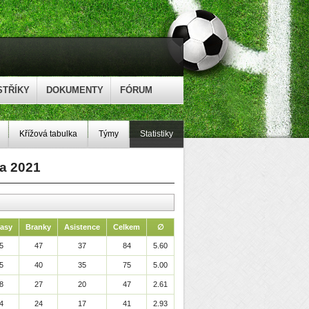
STŘÍKY
DOKUMENTY
FÓRUM
Křížová tabulka
Týmy
Statistiky
na 2021
asy
Branky
Asistence
Celkem
∅
5
47
37
84
5.60
5
40
35
75
5.00
8
27
20
47
2.61
4
24
17
41
2.93