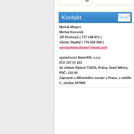
let
Kontakt
Michal Mirgos
Michal Kocurek
Jiří Pechouš ( 777 148 871 )
Václav Sladký ( 775 026 558 )
sportujemezdrave@gmail.com
společnost NanoXXL s.r.o.
IČO 107 57 201
Se sídlem Rybná 716/24, Praha, Staré Město,
PSČ: 110 00
Zapsaná u Městského soudu v Praze, v oddíle
C, vložka 347908