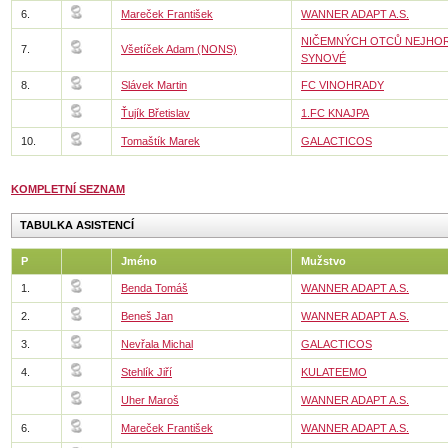
6.
Mareček František
WANNER ADAPT A.S.
NIČEMNÝCH OTCŮ NEJHOR
7.
Všetíček Adam (NONS)
SYNOVÉ
8.
Slávek Martin
FC VINOHRADY
Ťujík Břetislav
1.FC KNAJPA
10.
Tomaštík Marek
GALACTICOS
KOMPLETNÍ SEZNAM
TABULKA ASISTENCÍ
P
Jméno
Mužstvo
1.
Benda Tomáš
WANNER ADAPT A.S.
2.
Beneš Jan
WANNER ADAPT A.S.
3.
Nevřala Michal
GALACTICOS
4.
Stehlík Jiří
KULATEEMO
Uher Maroš
WANNER ADAPT A.S.
6.
Mareček František
WANNER ADAPT A.S.