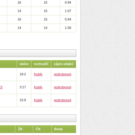
16
15
0.94
14
15
1.07
16
15
0.94
14
14
1.00
skóre
rozhodčí
zápis utkání
18:2
Kubík
podrobnosti
OS
3:17
Kubík
podrobnosti
15:9
Kubík
podrobnosti
ŽK
ČK
Body