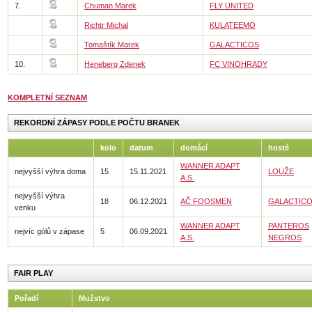
7.
Chuman Marek
FLY UNITED
Richtr Michal
KULATEEMO
Tomaštík Marek
GALACTICOS
10.
Heneberg Zdenek
FC VINOHRADY
KOMPLETNÍ SEZNAM
REKORDNÍ ZÁPASY PODLE POČTU BRANEK
kolo
datum
domácí
hosté
WANNER ADAPT
nejvyšší výhra doma
15
15.11.2021
LOUŽE
A.S.
nejvyšší výhra
18
06.12.2021
AČ FOOSMEN
GALACTIC
venku
WANNER ADAPT
PANTEROS
nejvíc gólů v zápase
5
06.09.2021
A.S.
NEGROS
FAIR PLAY
Pořadí
Mužstvo