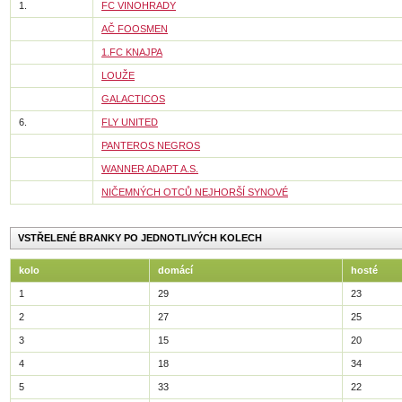
1.
FC VINOHRADY
AČ FOOSMEN
1.FC KNAJPA
LOUŽE
GALACTICOS
6.
FLY UNITED
PANTEROS NEGROS
WANNER ADAPT A.S.
NIČEMNÝCH OTCŮ NEJHORŠÍ SYNOVÉ
VSTŘELENÉ BRANKY PO JEDNOTLIVÝCH KOLECH
kolo
domácí
hosté
1
29
23
2
27
25
3
15
20
4
18
34
5
33
22