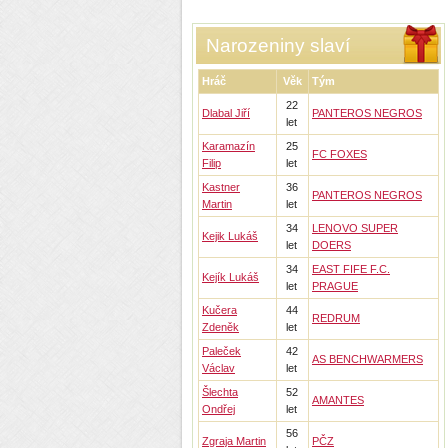
Narozeniny slaví
Hráč
Věk
Tým
22
Dlabal Jiří
PANTEROS NEGROS
let
Karamazín
25
FC FOXES
Filip
let
Kastner
36
PANTEROS NEGROS
Martin
let
34
LENOVO SUPER
Kejik Lukáš
let
DOERS
34
EAST FIFE F.C.
Kejík Lukáš
let
PRAGUE
Kučera
44
REDRUM
Zdeněk
let
Paleček
42
AS BENCHWARMERS
Václav
let
Šlechta
52
AMANTES
Ondřej
let
56
Zgraja Martin
PČZ