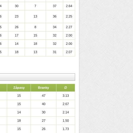
4
30
7
37
2.64
6
23
13
36
2.25
5
26
8
34
2.27
6
17
15
32
2.00
6
14
18
32
2.00
5
18
13
31
2.07
Zápasy
Branky
∅
15
47
3.13
15
40
2.67
14
30
2.14
18
27
1.50
15
26
1.73