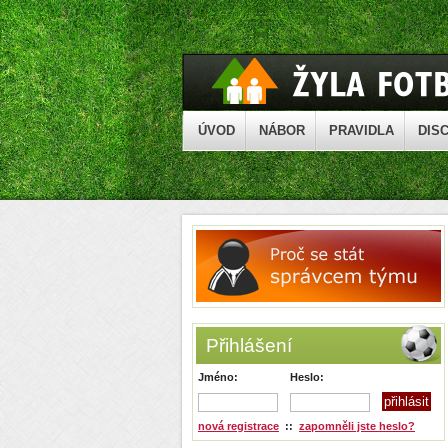
ÚVOD
NÁBOR
PRAVIDLA
DISC
Přihlášení
Jméno:
Heslo:
nová registrace
::
zapomněli jste heslo?