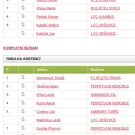
7.
Křivka Martin
ROZJETEJ STROJ
8.
Pavljuk Roman
1.FC KUKABUS
9.
Kubalík Vojtěch
1.FC VRŠOVICE
Kubíček Jan
1.FC VRŠOVICE
KOMPLETNÍ SEZNAM
TABULKA ASISTENCÍ
P
Jméno
Mužstvo
1.
Demjanovič Tomáš
FC ATLETO PRAHA
2.
Všetíček Adam
PERPETUUM NEMOBILE
3.
Kříha Lukáš
KAMIKADZE XXL
4.
Rucki Marek
PERPETUUM NEMOBILE
5.
Cvetkov Jan
KAMENNÝ TVÁŘE
Matějíčka Lukáš
1.FC VRŠOVICE
7.
Dvořák Přemysl
PERPETUUM NEMOBILE