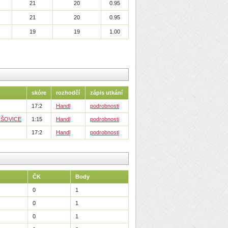
21
20
0.95
21
20
0.95
19
19
1.00
skóre
rozhodčí
zápis utkání
17:2
Handl
podrobnosti
RŠOVICE
1:15
Handl
podrobnosti
17:2
Handl
podrobnosti
ČK
Body
0
1
0
1
0
1