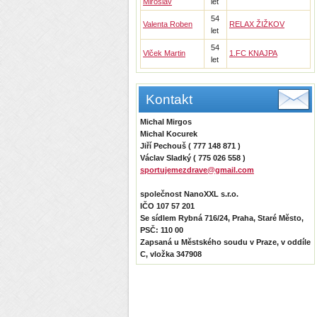
Miroslav
let
54
Valenta Roben
RELAX ŽIŽKOV
let
54
Vlček Martin
1.FC KNAJPA
let
Kontakt
Michal Mirgos
Michal Kocurek
Jiří Pechouš ( 777 148 871 )
Václav Sladký ( 775 026 558 )
sportujemezdrave@gmail.com
společnost NanoXXL s.r.o.
IČO 107 57 201
Se sídlem Rybná 716/24, Praha, Staré Město,
PSČ: 110 00
Zapsaná u Městského soudu v Praze, v oddíle
C, vložka 347908