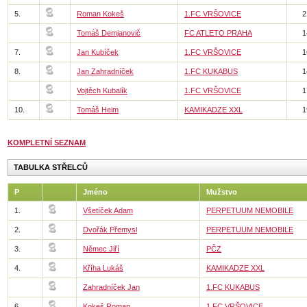
5.
Roman Kokeš
1.FC VRŠOVICE
2
Tomáš Demjanovič
FC ATLETO PRAHA
1
7.
Jan Kubíček
1.FC VRŠOVICE
1
8.
Jan Zahradníček
1.FC KUKABUS
1
Vojtěch Kubalík
1.FC VRŠOVICE
1
10.
Tomáš Heim
KAMIKADZE XXL
1
KOMPLETNÍ SEZNAM
TABULKA STŘELCŮ
P
Jméno
Mužstvo
1.
Všetíček Adam
PERPETUUM NEMOBILE
2.
Dvořák Přemysl
PERPETUUM NEMOBILE
3.
Němec Jiří
PČZ
4.
Kříha Lukáš
KAMIKADZE XXL
Zahradníček Jan
1.FC KUKABUS
6.
Kokeš Roman
1.FC VRŠOVICE