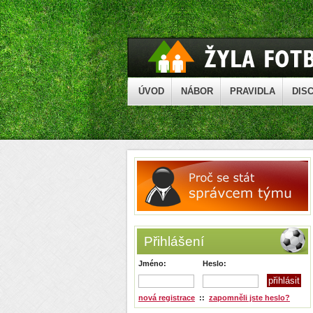
ÚVOD
NÁBOR
PRAVIDLA
DISC
Přihlášení
Jméno:
Heslo:
nová registrace
::
zapomněli jste heslo?