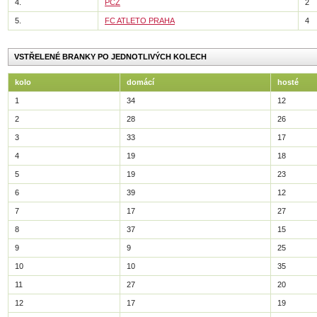
4.
PČZ
2
5.
FC ATLETO PRAHA
4
VSTŘELENÉ BRANKY PO JEDNOTLIVÝCH KOLECH
kolo
domácí
hosté
1
34
12
2
28
26
3
33
17
4
19
18
5
19
23
6
39
12
7
17
27
8
37
15
9
9
25
10
10
35
11
27
20
12
17
19