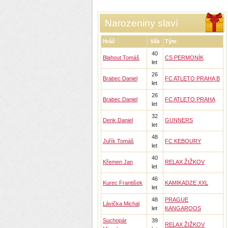
Narozeniny slaví
Hráč
Věk
Tým
40
Blahout Tomáš
CS PERMONÍK
let
26
Brabec Daniel
FC ATLETO PRAHA B
let
26
Brabec Daniel
FC ATLETO PRAHA
let
32
Denk Daniel
GUNNERS
let
48
Juřík Tomáš
FC KEBOURY
let
40
Křemen Jan
RELAX ŽIŽKOV
let
46
Kurec František
KAMIKADZE XXL
let
48
PRAGUE
Lávička Michal
let
KANGAROOS
Suchopár
39
RELAX ŽIŽKOV