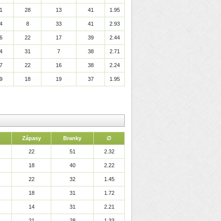
1
28
13
41
1.95
4
8
33
41
2.93
6
22
17
39
2.44
4
31
7
38
2.71
7
22
16
38
2.24
9
18
19
37
1.95
Zápasy
Branky
∅
22
51
2.32
18
40
2.22
22
32
1.45
18
31
1.72
14
31
2.21
21
28
1.33