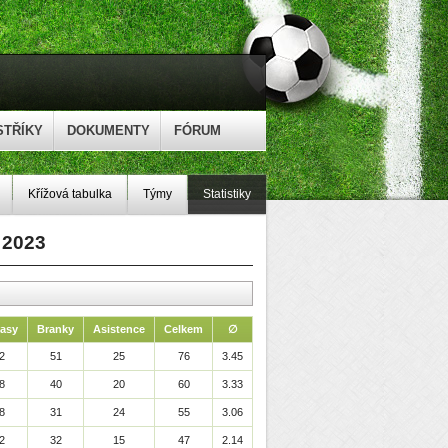
STŘÍKY
DOKUMENTY
FÓRUM
Křížová tabulka
Týmy
Statistiky
a 2023
asy
Branky
Asistence
Celkem
∅
2
51
25
76
3.45
8
40
20
60
3.33
8
31
24
55
3.06
2
32
15
47
2.14