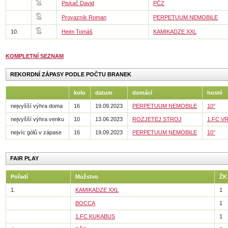
Piskač David
PČZ
Provazník Roman
PERPETUUM NEMOBILE
10.
Heim Tomáš
KAMIKADZE XXL
KOMPLETNÍ SEZNAM
REKORDNÍ ZÁPASY PODLE POČTU BRANEK
kolo
datum
domácí
hosté
nejvyšší výhra doma
16
19.09.2023
PERPETUUM NEMOBILE
10°
nejvyšší výhra venku
10
13.06.2023
ROZJETEJ STROJ
1.FC V
nejvíc gólů v zápase
16
19.09.2023
PERPETUUM NEMOBILE
10°
FAIR PLAY
Pořadí
Mužstvo
ŽK
1.
KAMIKADZE XXL
1
BOCCA
1
1.FC KUKABUS
1