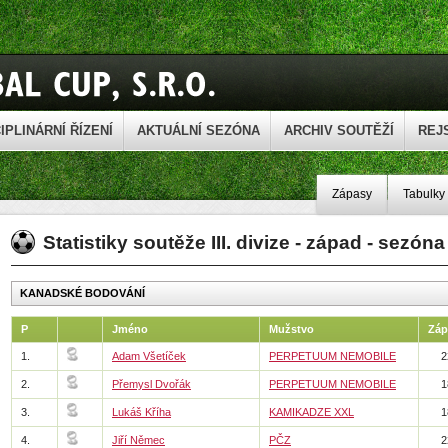
IPLINÁRNÍ ŘÍZENÍ
AKTUÁLNÍ SEZÓNA
ARCHIV SOUTĚŽÍ
REJ
Zápasy
Tabulky
Statistiky soutěže III. divize - západ - sezón
KANADSKÉ BODOVÁNÍ
P
Jméno
Mužstvo
Záp
1.
Adam Všetíček
PERPETUUM NEMOBILE
2
2.
Přemysl Dvořák
PERPETUUM NEMOBILE
1
3.
Lukáš Kříha
KAMIKADZE XXL
1
4.
Jiří Němec
PČZ
2