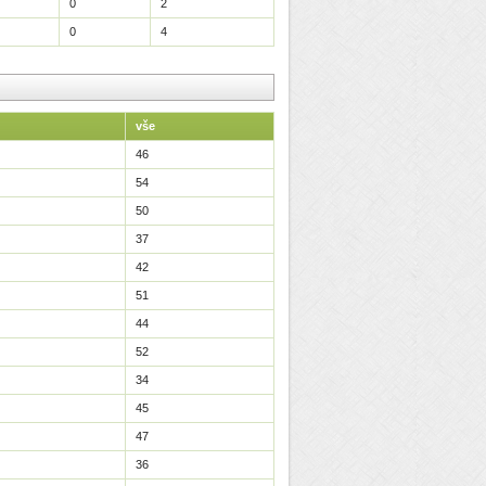
0
2
0
4
vše
46
54
50
37
42
51
44
52
34
45
47
36