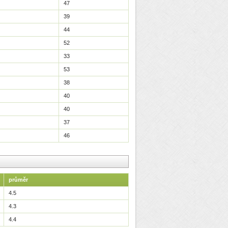
47
39
44
52
33
53
38
40
40
37
46
průměr
4.5
4.3
4.4