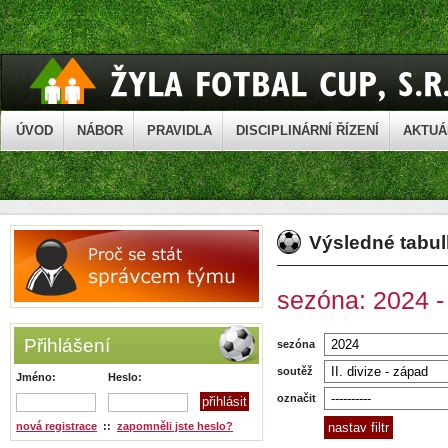
ÚVOD
NÁBOR
PRAVIDLA
DISCIPLINÁRNÍ ŘÍZENÍ
AKTUÁ
Výsledné tabu
sezóna: 2024 - 
Přihlášení
sezóna
soutěž
Jméno:
Heslo:
označit
nová registrace
::
zapomněli jste heslo?