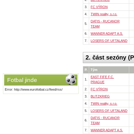
3.
FC VÝRON
4.
TWIN reality, s.r.o.
DATIS - RUCANOR
5.
TEAM
6.
WANNER ADAPT A.S.
7.
LOSERS OF UFTALAND
2. část sezóny (
P.
Tým
EAST FIFE F.C.
Fotbal jinde
1.
PRAGUE
2.
FC VÝRON
Error: http://www.eurofotbal.cz/feed/rss/
3.
BLITZKRIEG
4.
TWIN reality, s.r.o.
5.
LOSERS OF UFTALAND
DATIS - RUCANOR
6.
TEAM
7.
WANNER ADAPT A.S.