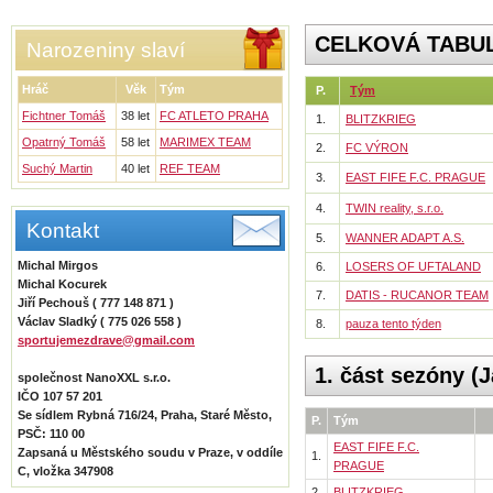
CELKOVÁ TABU
Narozeniny slaví
Hráč
Věk
Tým
P.
Tým
Fichtner Tomáš
38 let
FC ATLETO PRAHA
1.
BLITZKRIEG
Opatrný Tomáš
58 let
MARIMEX TEAM
2.
FC VÝRON
Suchý Martin
40 let
REF TEAM
3.
EAST FIFE F.C. PRAGUE
4.
TWIN reality, s.r.o.
Kontakt
5.
WANNER ADAPT A.S.
Michal Mirgos
6.
LOSERS OF UFTALAND
Michal Kocurek
7.
DATIS - RUCANOR TEAM
Jiří Pechouš ( 777 148 871 )
Václav Sladký ( 775 026 558 )
8.
pauza tento týden
sportujemezdrave@gmail.com
1. část sezóny (J
společnost NanoXXL s.r.o.
IČO 107 57 201
Se sídlem Rybná 716/24, Praha, Staré Město,
P.
Tým
PSČ: 110 00
EAST FIFE F.C.
Zapsaná u Městského soudu v Praze, v oddíle
1.
PRAGUE
C, vložka 347908
2.
BLITZKRIEG