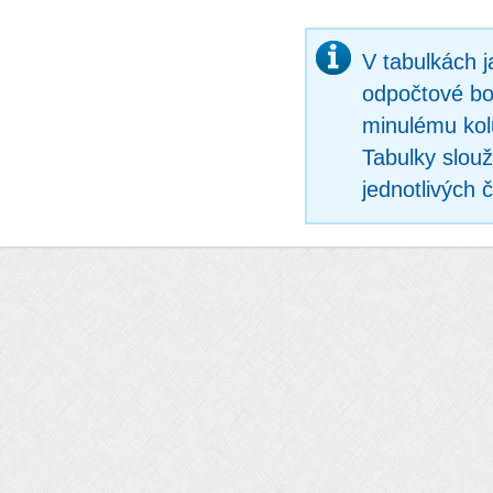
V tabulkách 
odpočtové bo
minulému kol
Tabulky slouž
jednotlivých 