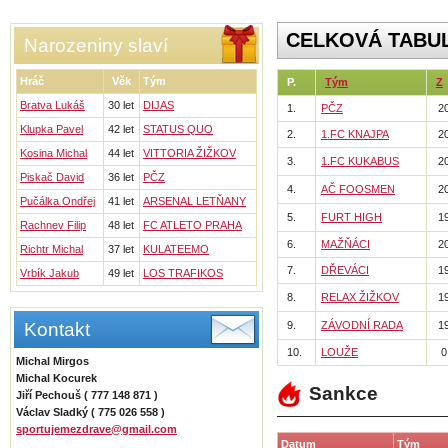
CELKOVÁ TABU
Narozeniny slaví
Hráč
Věk
Tým
P.
Tým
Z
Bratva Lukáš
30 let
DIJAS
1.
PČZ
2
Klupka Pavel
42 let
STATUS QUO
2.
1.FC KNAJPA
2
Kosina Michal
44 let
VITTORIA ŽIŽKOV
3.
1.FC KUKABUS
2
Piskač David
36 let
PČZ
4.
AČ FOOSMEN
2
Pučálka Ondřej
41 let
ARSENAL LETŇANY
5.
FURT HIGH
1
Rachnev Filip
48 let
FC ATLETO PRAHA
6.
MAŽŇÁCI
2
Richtr Michal
37 let
KULATEEMO
7.
DŘEVÁCI
1
Vrbík Jakub
49 let
LOS TRAFIKOS
8.
RELAX ŽIŽKOV
1
Kontakt
9.
ZÁVODNÍ RADA
1
10.
LOUŽE
0
Michal Mirgos
Michal Kocurek
Sankce
Jiří Pechouš ( 777 148 871 )
Václav Sladký ( 775 026 558 )
sportujemezdrave@gmail.com
Datum
Tým