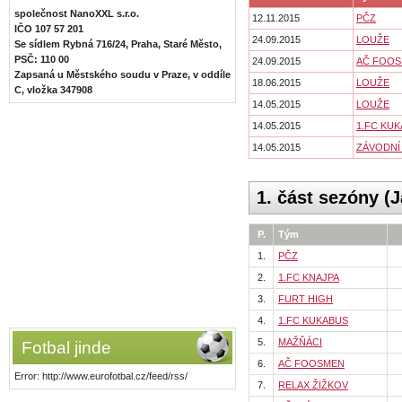
společnost NanoXXL s.r.o.
12.11.2015
PČZ
IČO 107 57 201
24.09.2015
LOUŽE
Se sídlem Rybná 716/24, Praha, Staré Město,
PSČ: 110 00
24.09.2015
AČ FOO
Zapsaná u Městského soudu v Praze, v oddíle
18.06.2015
LOUŽE
C, vložka 347908
14.05.2015
LOUŽE
14.05.2015
1.FC KU
14.05.2015
ZÁVODNÍ
1. část sezóny (J
P.
Tým
1.
PČZ
2.
1.FC KNAJPA
3.
FURT HIGH
4.
1.FC KUKABUS
5.
MAŽŇÁCI
Fotbal jinde
6.
AČ FOOSMEN
Error: http://www.eurofotbal.cz/feed/rss/
7.
RELAX ŽIŽKOV