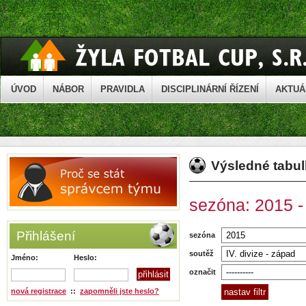
ÚVOD
NÁBOR
PRAVIDLA
DISCIPLINÁRNÍ ŘÍZENÍ
AKTUÁ
Výsledné tabu
sezóna: 2015 - 
Přihlášení
sezóna
soutěž
Jméno:
Heslo:
označit
nová registrace
::
zapomněli jste heslo?