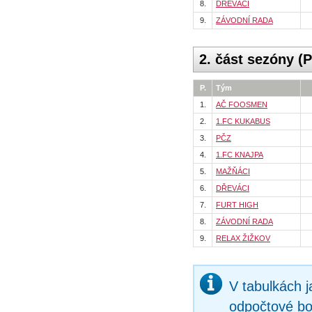
8.
DŘEVÁCI
9.
ZÁVODNÍ RADA
2. část sezóny (
P.
Tým
1.
AČ FOOSMEN
2.
1.FC KUKABUS
3.
PČZ
4.
1.FC KNAJPA
5.
MAŽŇÁCI
6.
DŘEVÁCI
7.
FURT HIGH
8.
ZÁVODNÍ RADA
9.
RELAX ŽIŽKOV
V tabulkách 
odpočtové bo