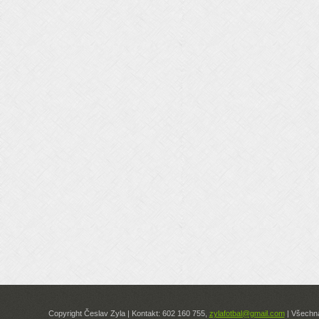
Copyright Česlav Zyla | Kontakt: 602 160 755,
zylafotbal@gmail.com
| Všechna