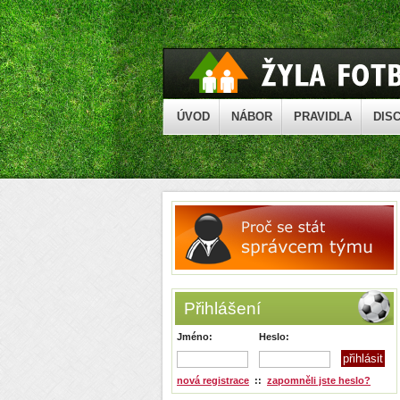
ÚVOD
NÁBOR
PRAVIDLA
DISC
Přihlášení
Jméno:
Heslo:
nová registrace
::
zapomněli jste heslo?