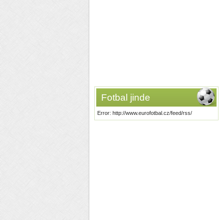
Fotbal jinde
Error: http://www.eurofotbal.cz/feed/rss/