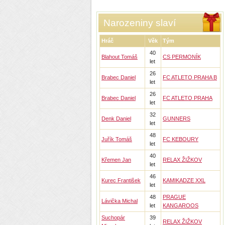
Narozeniny slaví
Hráč
Věk
Tým
40
Blahout Tomáš
CS PERMONÍK
let
26
Brabec Daniel
FC ATLETO PRAHA B
let
26
Brabec Daniel
FC ATLETO PRAHA
let
32
Denk Daniel
GUNNERS
let
48
Juřík Tomáš
FC KEBOURY
let
40
Křemen Jan
RELAX ŽIŽKOV
let
46
Kurec František
KAMIKADZE XXL
let
48
PRAGUE
Lávička Michal
let
KANGAROOS
Suchopár
39
RELAX ŽIŽKOV