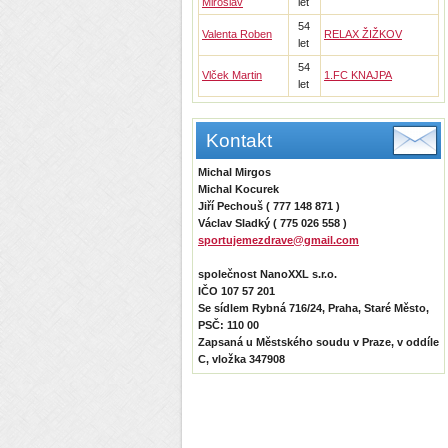
Miroslav
let
54
Valenta Roben
RELAX ŽIŽKOV
let
54
Vlček Martin
1.FC KNAJPA
let
Kontakt
Michal Mirgos
Michal Kocurek
Jiří Pechouš ( 777 148 871 )
Václav Sladký ( 775 026 558 )
sportujemezdrave@gmail.com
společnost NanoXXL s.r.o.
IČO 107 57 201
Se sídlem Rybná 716/24, Praha, Staré Město,
PSČ: 110 00
Zapsaná u Městského soudu v Praze, v oddíle
C, vložka 347908