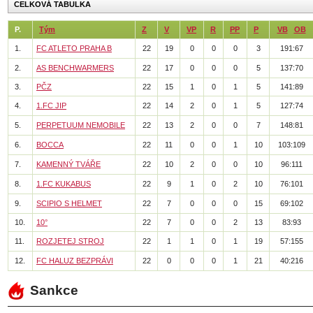
CELKOVÁ TABULKA
P.
Tým
Z
V
VP
R
PP
P
VB
OB
1.
FC ATLETO PRAHA B
22
19
0
0
0
3
191:67
2.
AS BENCHWARMERS
22
17
0
0
0
5
137:70
3.
PČZ
22
15
1
0
1
5
141:89
4.
1.FC JIP
22
14
2
0
1
5
127:74
5.
PERPETUUM NEMOBILE
22
13
2
0
0
7
148:81
6.
BOCCA
22
11
0
0
1
10
103:109
7.
KAMENNÝ TVÁŘE
22
10
2
0
0
10
96:111
8.
1.FC KUKABUS
22
9
1
0
2
10
76:101
9.
SCIPIO S HELMET
22
7
0
0
0
15
69:102
10.
10°
22
7
0
0
2
13
83:93
11.
ROZJETEJ STROJ
22
1
1
0
1
19
57:155
12.
FC HALUZ BEZPRÁVI
22
0
0
0
1
21
40:216
Sankce