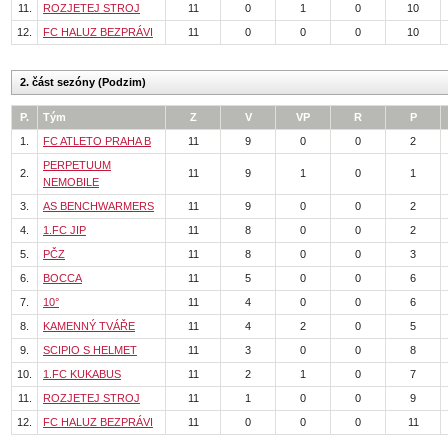
11.
ROZJETEJ STROJ
11
0
1
0
10
12.
FC HALUZ BEZPRÁVI
11
0
0
0
10
2. část sezóny (Podzim)
P.
Tým
Z
V
VP
R
P
1.
FC ATLETO PRAHA B
11
9
0
0
2
PERPETUUM
2.
11
9
1
0
1
NEMOBILE
3.
AS BENCHWARMERS
11
9
0
0
2
4.
1.FC JIP
11
8
0
0
2
5.
PČZ
11
8
0
0
3
6.
BOCCA
11
5
0
0
6
7.
10°
11
4
0
0
6
8.
KAMENNÝ TVÁŘE
11
4
2
0
5
9.
SCIPIO S HELMET
11
3
0
0
8
10.
1.FC KUKABUS
11
2
1
0
7
11.
ROZJETEJ STROJ
11
1
0
0
9
12.
FC HALUZ BEZPRÁVI
11
0
0
0
11