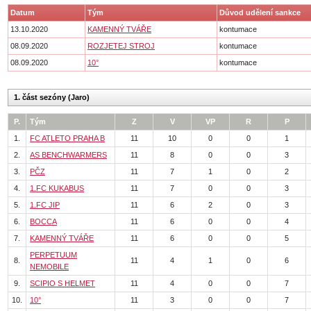
Datum
Tým
Důvod udělení sankce
13.10.2020
KAMENNÝ TVÁŘE
kontumace
08.09.2020
ROZJETEJ STROJ
kontumace
08.09.2020
10°
kontumace
1. část sezóny (Jaro)
P.
Tým
Z
V
VP
R
P
1.
FC ATLETO PRAHA B
11
10
0
0
1
2.
AS BENCHWARMERS
11
8
0
0
3
3.
PČZ
11
7
1
0
2
4.
1.FC KUKABUS
11
7
0
0
3
5.
1.FC JIP
11
6
2
0
3
6.
BOCCA
11
6
0
0
4
7.
KAMENNÝ TVÁŘE
11
6
0
0
5
PERPETUUM
8.
11
4
1
0
6
NEMOBILE
9.
SCIPIO S HELMET
11
4
0
0
7
10.
10°
11
3
0
0
7