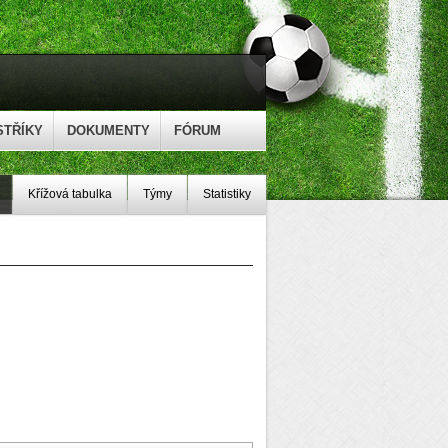
STŘÍKY
DOKUMENTY
FÓRUM
Křížová tabulka
Týmy
Statistiky