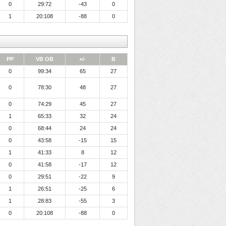
0
29:72
-43
0
1
20:108
-88
0
PP
VB OB
+/-
B
0
99:34
65
27
0
78:30
48
27
0
74:29
45
27
1
65:33
32
24
0
68:44
24
24
0
43:58
-15
15
1
41:33
8
12
0
41:58
-17
12
0
29:51
-22
9
1
26:51
-25
6
1
28:83
-55
3
0
20:108
-88
0