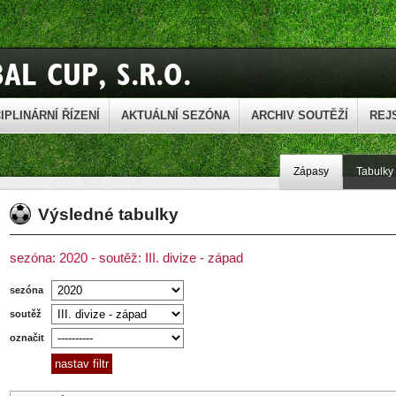
IPLINÁRNÍ ŘÍZENÍ
AKTUÁLNÍ SEZÓNA
ARCHIV SOUTĚŽÍ
REJ
Zápasy
Tabulky
Výsledné tabulky
sezóna: 2020 - soutěž: III. divize - západ
sezóna
soutěž
označit