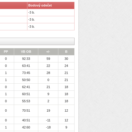
Bodový odečet
-3 b.
-3 b.
-3 b.
PP
VB OB
+/-
B
0
92:33
59
30
0
63:41
22
24
1
73:45
28
21
1
50:50
0
21
0
62:41
21
18
1
60:51
9
18
0
55:53
2
18
0
70:51
19
12
0
40:51
-11
12
1
42:60
-18
9