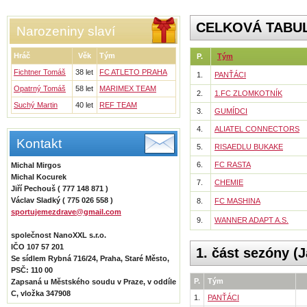
CELKOVÁ TABU
Narozeniny slaví
Hráč
Věk
Tým
P.
Tým
Fichtner Tomáš
38 let
FC ATLETO PRAHA
1.
PANŤÁCI
Opatrný Tomáš
58 let
MARIMEX TEAM
2.
1.FC ZLOMKOTNÍK
Suchý Martin
40 let
REF TEAM
3.
GUMÍDCI
4.
ALIATEL CONNECTORS
Kontakt
5.
RISAEDLU BUKAKE
6.
FC RASTA
Michal Mirgos
Michal Kocurek
7.
CHEMIE
Jiří Pechouš ( 777 148 871 )
Václav Sladký ( 775 026 558 )
8.
FC MASHINA
sportujemezdrave@gmail.com
9.
WANNER ADAPT A.S.
společnost NanoXXL s.r.o.
IČO 107 57 201
1. část sezóny (J
Se sídlem Rybná 716/24, Praha, Staré Město,
PSČ: 110 00
P.
Tým
Zapsaná u Městského soudu v Praze, v oddíle
C, vložka 347908
1.
PANŤÁCI