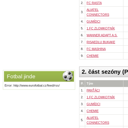
2.
FC RASTA
ALIATEL
3.
CONNECTORS
4.
GUMÍDCI
5.
1.FC ZLOMKOTNÍK
6.
WANNER ADAPT A.S.
7.
RISAEDLU BUKAKE
8.
FC MASHINA
9.
CHEMIE
2. část sezóny (
Fotbal jinde
P.
Tým
Error: http://www.eurofotbal.cz/feed/rss/
1.
PANŤÁCI
2.
1.FC ZLOMKOTNÍK
3.
GUMÍDCI
4.
CHEMIE
ALIATEL
5.
CONNECTORS