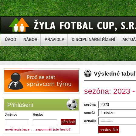
ÚVOD
NÁBOR
PRAVIDLA
DISCIPLINÁRNÍ ŘÍZENÍ
AKTUÁ
Výsledné tabu
sezóna: 2023 - 
Přihlášení
sezóna
soutěž
Jméno:
Heslo:
označit
nová registrace
::
zapomněli jste heslo?