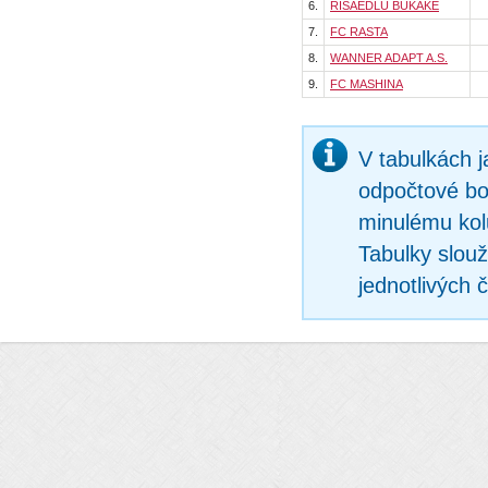
6.
RISAEDLU BUKAKE
7.
FC RASTA
8.
WANNER ADAPT A.S.
9.
FC MASHINA
V tabulkách 
odpočtové bo
minulému kol
Tabulky slouž
jednotlivých 